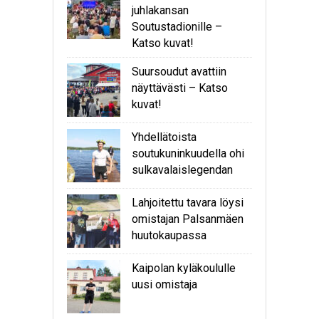
juhlakansan
Soutustadionille –
Katso kuvat!
Suursoudut avattiin
näyttävästi – Katso
kuvat!
Yhdellätoista
soutukuninkuudella ohi
sulkavalaislegendan
Lahjoitettu tavara löysi
omistajan Palsanmäen
huutokaupassa
Kaipolan kyläkoululle
uusi omistaja