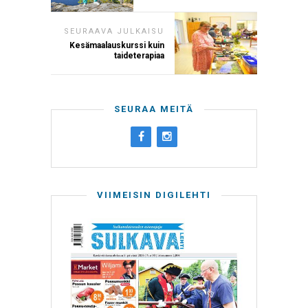
SEURAAVA JULKAISU
Kesämaalauskurssi kuin
taideterapiaa
SEURAA MEITÄ
VIIMEISIN DIGILEHTI