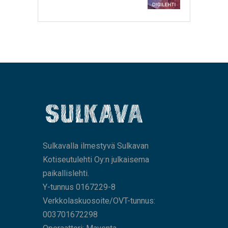
Sulkavalla ilmestyvä Sulkavan
Kotiseutulehti Oy:n julkaisema
paikallislehti.
Y-tunnus 0167229-8
Verkkolaskuosoite/OVT-tunnus:
003701672298