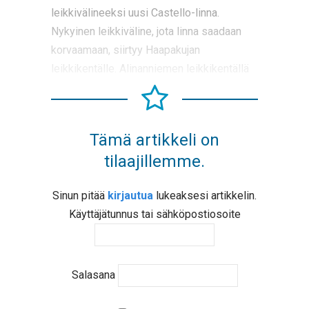
leikkivälineeksi uusi Castello-linna.
Nykyinen leikkiväline, jota linna saadaan
korvaamaan, siirtyy Haapakujan
leikkikentälle. Alinanniemen leikkikentällä
Tämä artikkeli on
tilaajillemme.
Sinun pitää
kirjautua
lukeaksesi artikkelin.
Käyttäjätunnus tai sähköpostiosoite
Salasana