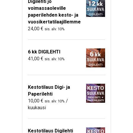
Digilehti jo
voimassaoleville
paperilehden kesto- ja
vuosikertatilaajillemme
24,00
€
sis. alv. 10%
6 kk DIGILEHTI
41,00
€
sis. alv. 10%
Kestotilaus Digi- ja
Paperilehti
10,00
€
/
sis. alv. 10%
kuukausi
Kestotilaus Digilehti