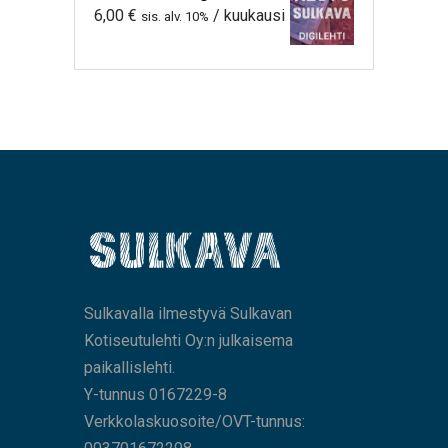
6,00
€
/ kuukausi
sis. alv. 10%
Sulkavalla ilmestyvä Sulkavan
Kotiseutulehti Oy:n julkaisema
paikallislehti.
Y-tunnus 0167229-8
Verkkolaskuosoite/OVT-tunnus: