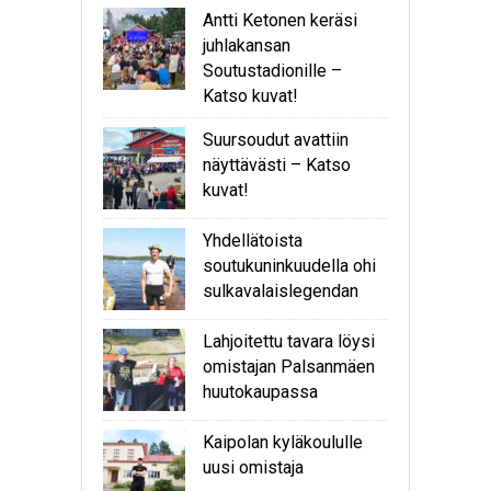
Antti Ketonen keräsi
juhlakansan
Soutustadionille –
Katso kuvat!
Suursoudut avattiin
näyttävästi – Katso
kuvat!
Yhdellätoista
soutukuninkuudella ohi
sulkavalaislegendan
Lahjoitettu tavara löysi
omistajan Palsanmäen
huutokaupassa
Kaipolan kyläkoululle
uusi omistaja