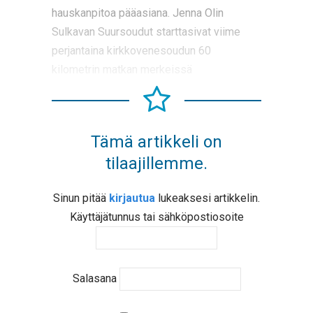
hauskanpitoa pääasiana. Jenna Olin
Sulkavan Suursoudut starttasivat viime
perjantaina kirkkovenesoudun 60
kilometrin matkan merkeissä
Tämä artikkeli on
tilaajillemme.
Sinun pitää
kirjautua
lukeaksesi artikkelin.
Käyttäjätunnus tai sähköpostiosoite
Salasana