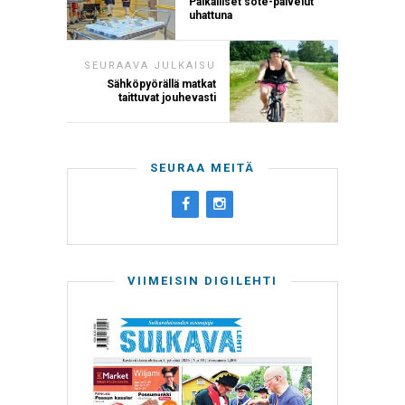
Paikalliset sote-palvelut
uhattuna
SEURAAVA JULKAISU
Sähköpyörällä matkat
taittuvat jouhevasti
SEURAA MEITÄ
VIIMEISIN DIGILEHTI