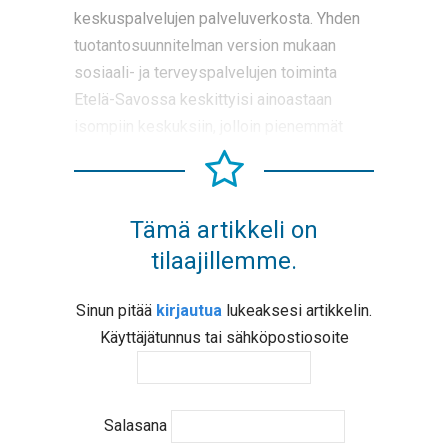
keskuspalvelujen palveluverkosta. Yhden
tuotantosuunnitelman version mukaan
sosiaali- ja terveyspalvelujen toiminta
Etelä-Savossa keskittyisi ainoastaan
isompiin keskuksiin, jolloin pienemmät
Tämä artikkeli on
tilaajillemme.
Sinun pitää
kirjautua
lukeaksesi artikkelin.
Käyttäjätunnus tai sähköpostiosoite
Salasana