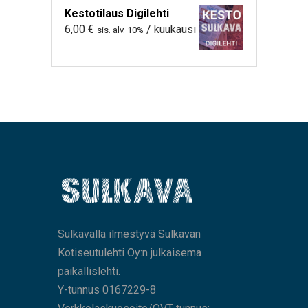
Kestotilaus Digilehti
6,00
€
/ kuukausi
sis. alv. 10%
Sulkavalla ilmestyvä Sulkavan
Kotiseutulehti Oy:n julkaisema
paikallislehti.
Y-tunnus 0167229-8