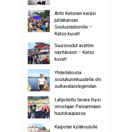
Antti Ketonen keräsi
juhlakansan
Soutustadionille –
Katso kuvat!
Suursoudut avattiin
näyttävästi – Katso
kuvat!
Yhdellätoista
soutukuninkuudella ohi
sulkavalaislegendan
Lahjoitettu tavara löysi
omistajan Palsanmäen
huutokaupassa
Kaipolan kyläkoululle