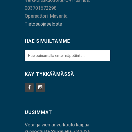
Verkkolaskuosoite/OVT-tunnus:
003701672298
Operaattori: Maventa
Tietosuojaseloste
HAE SIVUILTAMME
KÄY TYKKÄÄMÄSSÄ
UUSIMMAT
Vesi- ja viemäriverkosto kaipaa
kunnostusta Sulkavalla
7.8.2026