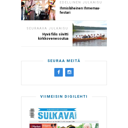
EDELLINEN JULKAISU
Ihmisläheinen Ihmemaa-
festari
SEURAAVA JULKAISU
Hyvä fiilis siivitti
kirkkovenesoutua
SEURAA MEITÄ
VIIMEISIN DIGILEHTI