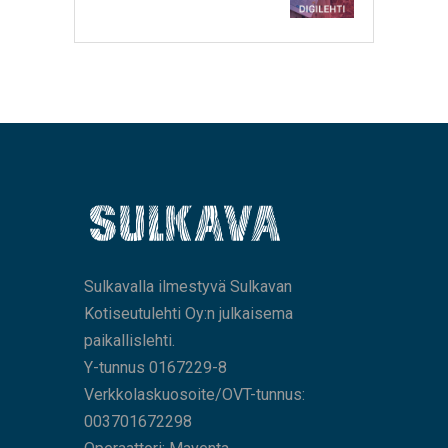
Sulkavalla ilmestyvä Sulkavan
Kotiseutulehti Oy:n julkaisema
paikallislehti.
Y-tunnus 0167229-8
Verkkolaskuosoite/OVT-tunnus:
003701672298