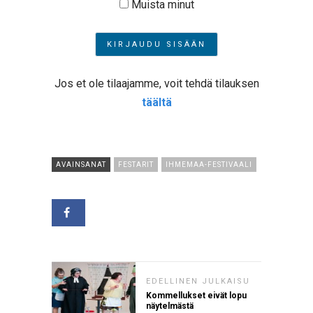
Muista minut
Jos et ole tilaajamme, voit tehdä tilauksen
täältä
AVAINSANAT
FESTARIT
IHMEMAA-FESTIVAALI
EDELLINEN JULKAISU
Kommellukset eivät lopu
näytelmästä