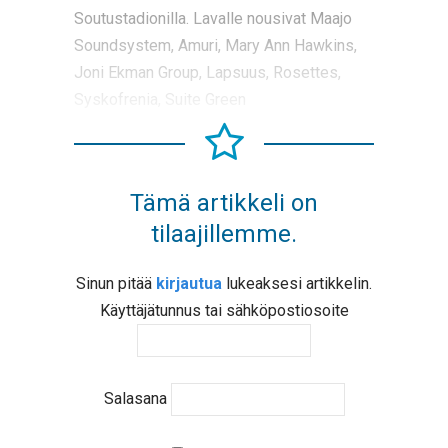
Soutustadionilla. Lavalle nousivat Maajo
Soundsystem, Amuri, Mary Ann Hawkins,
Joni Ekman Group, Lapsuus, Rosettes,
Syskofrenia, Suite Green
Tämä artikkeli on
tilaajillemme.
Sinun pitää
kirjautua
lukeaksesi artikkelin.
Käyttäjätunnus tai sähköpostiosoite
Salasana