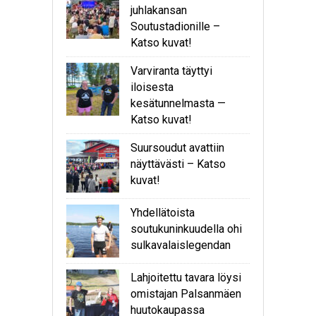
juhlakansan
Soutustadionille –
Katso kuvat!
Varviranta täyttyi
iloisesta
kesätunnelmasta —
Katso kuvat!
Suursoudut avattiin
näyttävästi – Katso
kuvat!
Yhdellätoista
soutukuninkuudella ohi
sulkavalaislegendan
Lahjoitettu tavara löysi
omistajan Palsanmäen
huutokaupassa