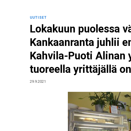
UUTISET
Lokakuun puolessa v
Kankaanranta juhlii 
Kahvila-Puoti Alinan y
tuoreella yrittäjällä 
29.9.2021