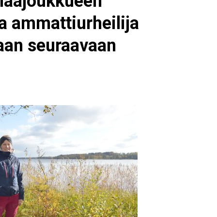
maajoukkueen
 ammattiurheilija
laan seuraavaan