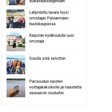
sulkavalaislegendan
Lahjoitettu tavara löysi
omistajan Palsanmäen
huutokaupassa
Kaipolan kyläkoululle uusi
omistaja
Sisulla siitä selvittiin
Parisoudun naisten
voittajakaksikolle jäi haastetta
seuraaviin soutuihin