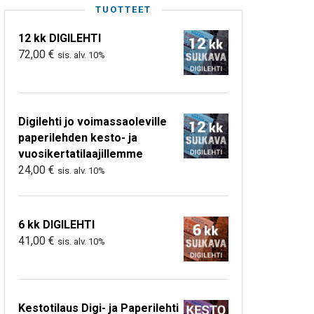
TUOTTEET
12 kk DIGILEHTI
72,00
€
sis. alv. 10%
Digilehti jo voimassaoleville
paperilehden kesto- ja
vuosikertatilaajillemme
24,00
€
sis. alv. 10%
6 kk DIGILEHTI
41,00
€
sis. alv. 10%
Kestotilaus Digi- ja Paperilehti