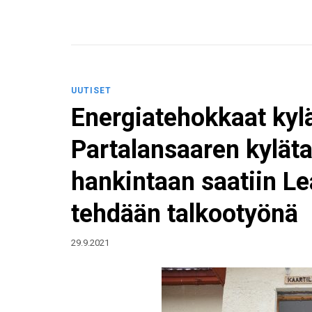
UUTISET
Energiatehokkaat kylä
Partalansaaren kyläta
hankintaan saatiin L
tehdään talkootyönä
29.9.2021