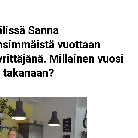
älissä Sanna
ensimmäistä vuottaan
rittäjänä. Millainen vuosi
on takanaan?