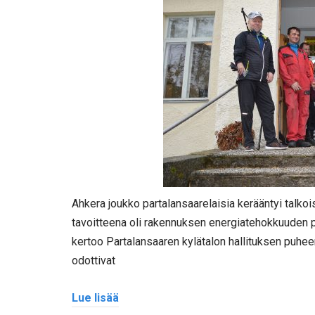
Ahkera joukko partalansaarelaisia kerääntyi talkois
tavoitteena oli rakennuksen energiatehokkuuden 
kertoo Partalansaaren kylätalon hallituksen puheen
odottivat
Lue lisää