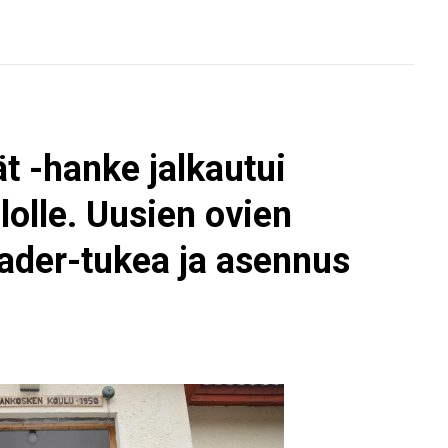
t -hanke jalkautui
lolle. Uusien ovien
eader-tukea ja asennus