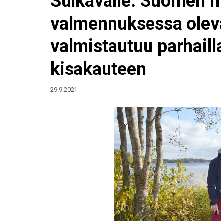
Sulkavalle. Suomen 
valmennuksessa oleva
valmistautuu parhail
kisakauteen
29.9.2021