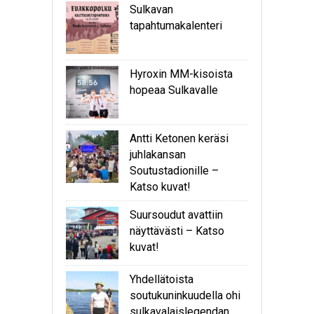
Sulkavan
tapahtumakalenteri
Hyroxin MM-kisoista
hopeaa Sulkavalle
Antti Ketonen keräsi
juhlakansan
Soutustadionille –
Katso kuvat!
Suursoudut avattiin
näyttävästi – Katso
kuvat!
Yhdellätoista
soutukuninkuudella ohi
sulkavalaislegendan