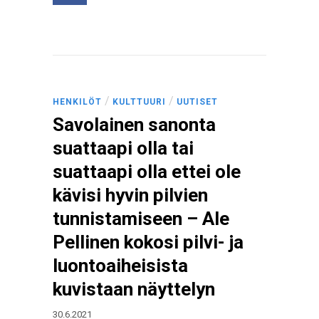
/
/
HENKILÖT
KULTTUURI
UUTISET
Savolainen sanonta
suattaapi olla tai
suattaapi olla ettei ole
kävisi hyvin pilvien
tunnistamiseen – Ale
Pellinen kokosi pilvi- ja
luontoaiheisista
kuvistaan näyttelyn
30.6.2021