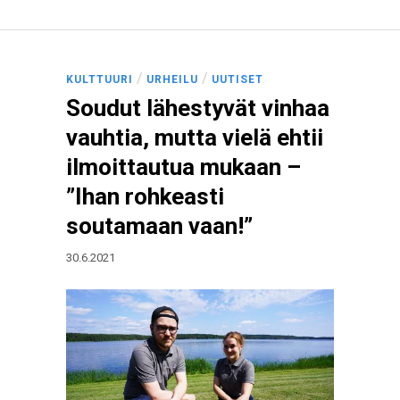
/
/
KULTTUURI
URHEILU
UUTISET
Soudut lähestyvät vinhaa
vauhtia, mutta vielä ehtii
ilmoittautua mukaan –
”Ihan rohkeasti
soutamaan vaan!”
30.6.2021