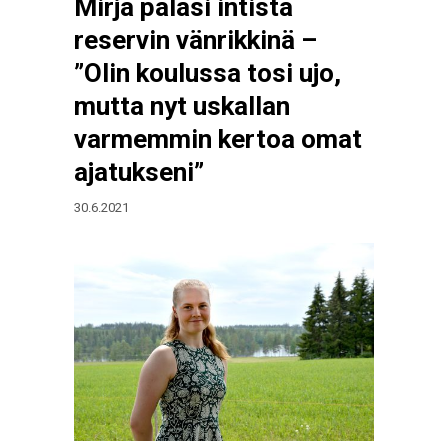
Mirja palasi intistä
reservin vänrikkinä –
”Olin koulussa tosi ujo,
mutta nyt uskallan
varmemmin kertoa omat
ajatukseni”
30.6.2021