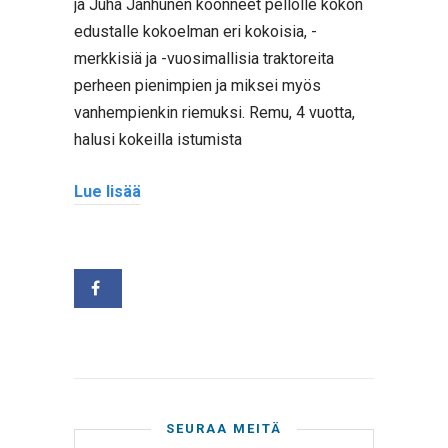
ja Juha Janhunen koonneet pellolle kokon
edustalle kokoelman eri kokoisia, -
merkkisiä ja -vuosimallisia traktoreita
perheen pienimpien ja miksei myös
vanhempienkin riemuksi. Remu, 4 vuotta,
halusi kokeilla istumista
Lue lisää
SEURAA MEITÄ