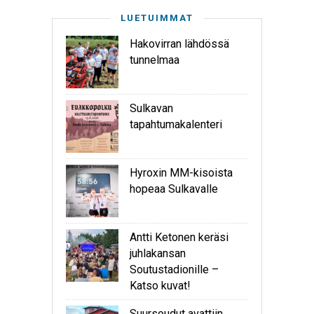
LUETUIMMAT
Hakovirran lähdössä
tunnelmaa
Sulkavan
tapahtumakalenteri
Hyroxin MM-kisoista
hopeaa Sulkavalle
Antti Ketonen keräsi
juhlakansan
Soutustadionille –
Katso kuvat!
Suursoudut avattiin