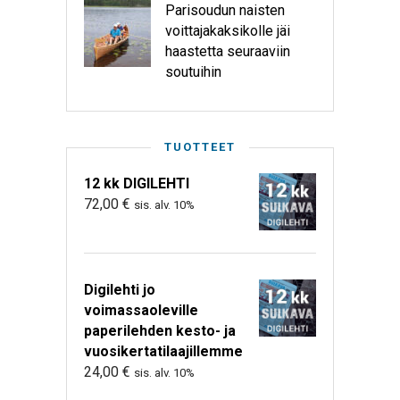
Parisoudun naisten
voittajakaksikolle jäi
haastetta seuraaviin
soutuihin
TUOTTEET
12 kk DIGILEHTI
72,00
€
sis. alv. 10%
Digilehti jo
voimassaoleville
paperilehden kesto- ja
vuosikertatilaajillemme
24,00
€
sis. alv. 10%