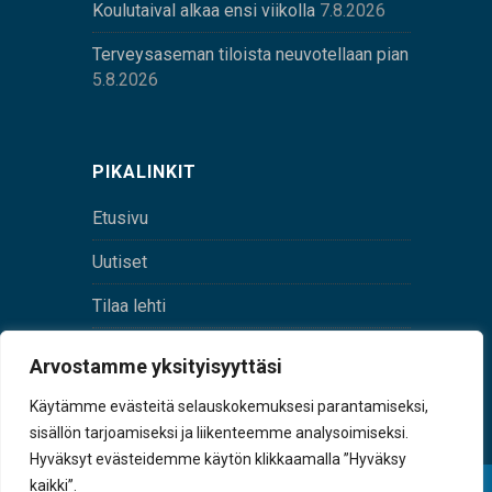
Koulutaival alkaa ensi viikolla
7.8.2026
Terveysaseman tiloista neuvotellaan pian
5.8.2026
PIKALINKIT
Etusivu
Uutiset
Tilaa lehti
Yhteystiedot
Arvostamme yksityisyyttäsi
Digilehti
Käytämme evästeitä selauskokemuksesi parantamiseksi,
sisällön tarjoamiseksi ja liikenteemme analysoimiseksi.
Hyväksyt evästeidemme käytön klikkaamalla ”Hyväksy
kaikki”.