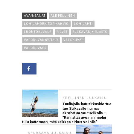
AVAINSANAT
ALE PELLINEN
LOHILAHDEN TORIKAHVIO
LOHILAHTI
LUONTOKUVAUS
PILVET
SULKAVAN KIRJASTO
VALOKUVANÄYTTELY
VALOKUVAT
VALOKUVAUS
EDELLINEN JULKAISU
Tuuliajolla-katusirkuskiertue
tuo Sulkavalle huimaa
akrobatiaa soutuviikolla –
”Kannattaa avoimin mielin
tulla kattomaan, mitä kaikkea sirkus voi olla”
SEURAAVA JULKAISU