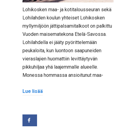
Lohikosken maa- ja kotitalousseuran sekä
Lohilahden koulun yhteiset Lohikosken
myllymiljöön jättipalsamitalkoot on palkittu
Vuoden maisematekona Etelä-Savossa.
Lohilahdella ei jääty pyörittelemään
peukaloita, kun luontoon saapuneiden
vieraslajien huomattiin levittäytyvän
pikkuhiljaa yhä laajemmalle alueelle.
Monessa hommassa ansioitunut maa-
Lue lisää