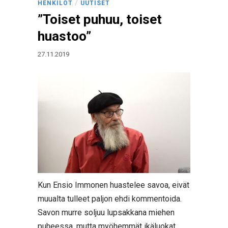
/
HENKILÖT
UUTISET
”Toiset puhuu, toiset
huastoo”
27.11.2019
Kun Ensio Immonen huastelee savoa, eivät
muualta tulleet paljon ehdi kommentoida.
Savon murre soljuu lupsakkana miehen
puheessa, mutta myöhemmät ikäluokat