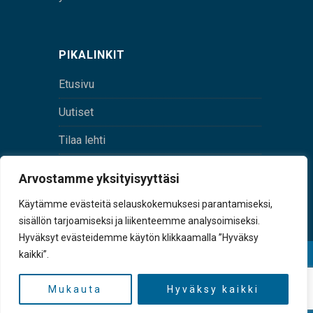
PIKALINKIT
Etusivu
Uutiset
Tilaa lehti
Yhteystiedot
Arvostamme yksityisyyttäsi
Digilehti
Käytämme evästeitä selauskokemuksesi parantamiseksi,
sisällön tarjoamiseksi ja liikenteemme analysoimiseksi.
Hyväksyt evästeidemme käytön klikkaamalla ”Hyväksy
kaikki”.
© Sulkava-lehti • Sulkavan Kotiseutulehti Oy • Y-
tunnus 0167229-8
Mukauta
Hyväksy kaikki
TAKAISIN YLÖS