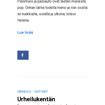
Palomies ja paloauto ovat lasten mielestä
pop. Onhan tämä todella hieno ja niin siistiä
on kaikkialla, sisällä ja ulkona, totesi
Helena
Lue lisää
/
URHEILU
UUTISET
Urheilukentän