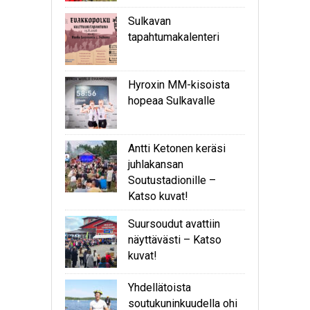
Sulkavan
tapahtumakalenteri
Hyroxin MM-kisoista
hopeaa Sulkavalle
Antti Ketonen keräsi
juhlakansan
Soutustadionille –
Katso kuvat!
Suursoudut avattiin
näyttävästi – Katso
kuvat!
Yhdellätoista
soutukuninkuudella ohi