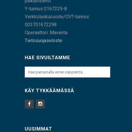
paikallislehti.
Y-tunnus 0167229-8
Verkkolaskuosoite/OVT-tunnus:
003701672298
Operaattori: Maventa
Tietosuojaseloste
HAE SIVUILTAMME
KÄY TYKKÄÄMÄSSÄ
UUSIMMAT