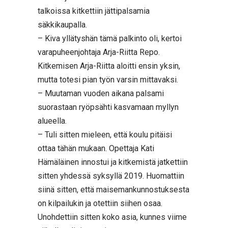
talkoissa kitkettiin jättipalsamia
säkkikaupalla.
– Kiva yllätyshän tämä palkinto oli, kertoi
varapuheenjohtaja Arja-Riitta Repo.
Kitkemisen Arja-Riitta aloitti ensin yksin,
mutta totesi pian työn varsin mittavaksi.
– Muutaman vuoden aikana palsami
suorastaan ryöpsähti kasvamaan myllyn
alueella.
– Tuli sitten mieleen, että koulu pitäisi
ottaa tähän mukaan. Opettaja Kati
Hämäläinen innostui ja kitkemistä jatkettiin
sitten yhdessä syksyllä 2019. Huomattiin
siinä sitten, että maisemankunnostuksesta
on kilpailukin ja otettiin siihen osaa.
Unohdettiin sitten koko asia, kunnes viime