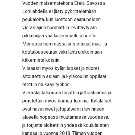
Vuoden maisematekona Etelä-Savossa.
Lohilahdella ei jääty pyörittelemään
peukaloita, kun luontoon saapuneiden
vieraslajien huomattiin levittäytyvän
pikkuhiljaa yhä laajemmalle alueelle.
Monessa hommassa ansioitunut maa- ja
kotitalousseuran väki lähti urakoimaan
kitkemistalkoisiin.
Viisaasti myös kylän lapset ja nuoret
sitoutettiin asiaan, ja kyläkoulun oppilaat
otettiin mukaan työhön.
Vieraslajitalkoissa torjuttiin jättipalsamia ja
poistettiin myös komea-lupiinia. Kyläläiset
ovat havainneet jättipalsamin levinneen
alueella nopeasti muutamassa vuodessa,
ja torjunta aloitettiin yhdessä koululaisten
kanssa jo vuonna 2018. Tämän vuoden