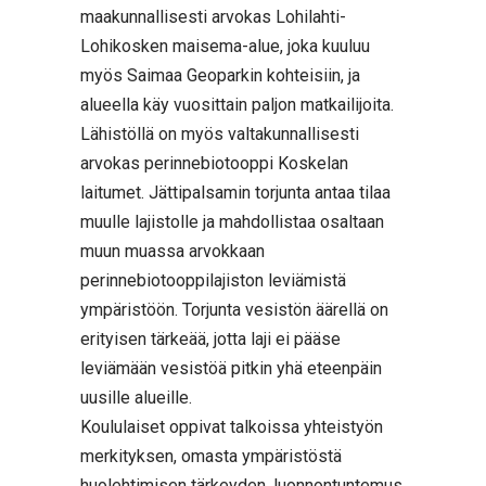
maakunnallisesti arvokas Lohilahti-
Lohikosken maisema-alue, joka kuuluu
myös Saimaa Geoparkin kohteisiin, ja
alueella käy vuosittain paljon matkailijoita.
Lähistöllä on myös valtakunnallisesti
arvokas perinnebiotooppi Koskelan
laitumet. Jättipalsamin torjunta antaa tilaa
muulle lajistolle ja mahdollistaa osaltaan
muun muassa arvokkaan
perinnebiotooppilajiston leviämistä
ympäristöön. Torjunta vesistön äärellä on
erityisen tärkeää, jotta laji ei pääse
leviämään vesistöä pitkin yhä eteenpäin
uusille alueille.
Koululaiset oppivat talkoissa yhteistyön
merkityksen, omasta ympäristöstä
huolehtimisen tärkeyden, luonnontuntemus