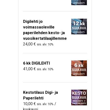
Digilehti jo
voimassaoleville
paperilehden kesto- ja
vuosikertatilaajillemme
24,00
€
sis. alv. 10%
6 kk DIGILEHTI
41,00
€
sis. alv. 10%
Kestotilaus Digi- ja
Paperilehti
10,00
€
/
sis. alv. 10%
kuukausi