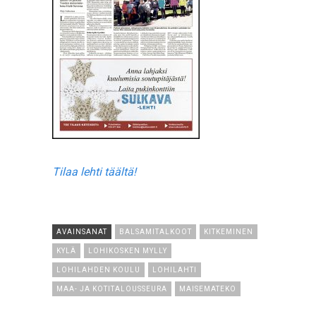
Tilaa lehti täältä!
AVAINSANAT
BALSAMITALKOOT
KITKEMINEN
KYLÄ
LOHIKOSKEN MYLLY
LOHILAHDEN KOULU
LOHILAHTI
MAA- JA KOTITALOUSSEURA
MAISEMATEKO