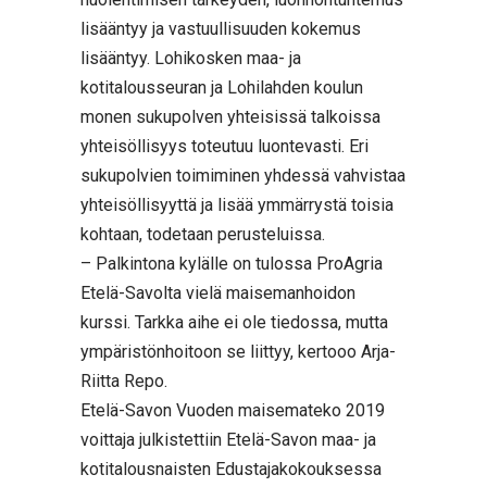
lisääntyy ja vastuullisuuden kokemus
lisääntyy. Lohikosken maa- ja
kotitalousseuran ja Lohilahden koulun
monen sukupolven yhteisissä talkoissa
yhteisöllisyys toteutuu luontevasti. Eri
sukupolvien toimiminen yhdessä vahvistaa
yhteisöllisyyttä ja lisää ymmärrystä toisia
kohtaan, todetaan perusteluissa.
– Palkintona kylälle on tulossa ProAgria
Etelä-Savolta vielä maisemanhoidon
kurssi. Tarkka aihe ei ole tiedossa, mutta
ympäristönhoitoon se liittyy, kertooo Arja-
Riitta Repo.
Etelä-Savon Vuoden maisemateko 2019
voittaja julkistettiin Etelä-Savon maa- ja
kotitalousnaisten Edustajakokouksessa