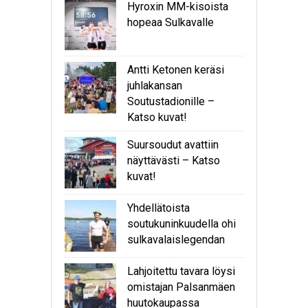
Hyroxin MM-kisoista
hopeaa Sulkavalle
Antti Ketonen keräsi
juhlakansan
Soutustadionille –
Katso kuvat!
Suursoudut avattiin
näyttävästi – Katso
kuvat!
Yhdellätoista
soutukuninkuudella ohi
sulkavalaislegendan
Lahjoitettu tavara löysi
omistajan Palsanmäen
huutokaupassa