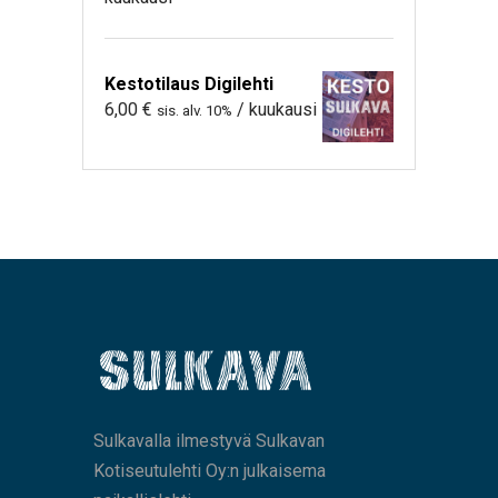
Kestotilaus Digilehti
6,00
€
/ kuukausi
sis. alv. 10%
Sulkavalla ilmestyvä Sulkavan
Kotiseutulehti Oy:n julkaisema