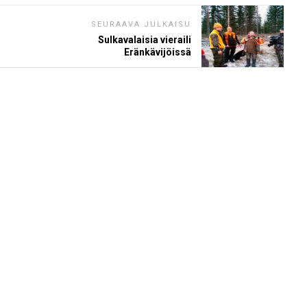
SEURAAVA JULKAISU
Sulkavalaisia vieraili
Eränkävijöissä