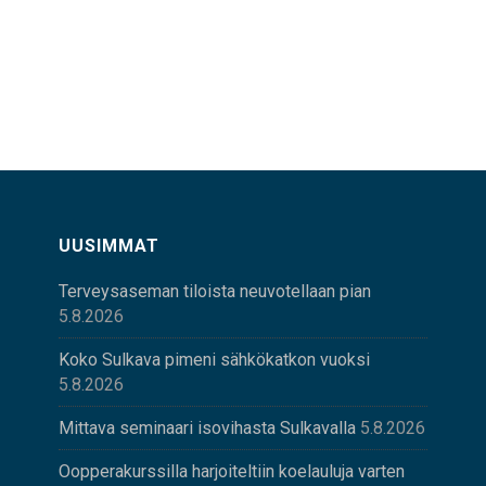
UUSIMMAT
Terveysaseman tiloista neuvotellaan pian
5.8.2026
Koko Sulkava pimeni sähkökatkon vuoksi
5.8.2026
Mittava seminaari isovihasta Sulkavalla
5.8.2026
Oopperakurssilla harjoiteltiin koelauluja varten