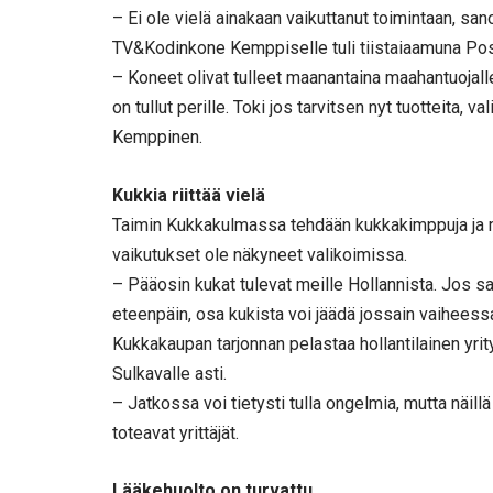
– Ei ole vielä ainakaan vaikuttanut toimintaan, sa
TV&Kodinkone Kemppiselle tuli tiistaiaamuna Posti
– Koneet olivat tulleet maanantaina maahantuojalle,
on tullut perille. Toki jos tarvitsen nyt tuotteita, 
Kemppinen.
Kukkia riittää vielä
Taimin Kukkakulmassa tehdään kukkakimppuja ja mui
vaikutukset ole näkyneet valikoimissa.
– Pääosin kukat tulevat meille Hollannista. Jos sat
eteenpäin, osa kukista voi jäädä jossain vaiheessa
Kukkakaupan tarjonnan pelastaa hollantilainen yri
Sulkavalle asti.
– Jatkossa voi tietysti tulla ongelmia, mutta näill
toteavat yrittäjät.
Lääkehuolto on turvattu