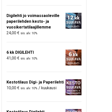
Digilehti jo voimassaoleville
paperilehden kesto- ja
vuosikertatilaajillemme
24,00
€
sis. alv. 10%
6 kk DIGILEHTI
41,00
€
sis. alv. 10%
Kestotilaus Digi- ja Paperilehti
10,00
€
/ kuukausi
sis. alv. 10%
Kestotilaus Digilehti