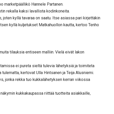
noo marketpäällikö Hannele Partanen.
n rekalla kaksi lavallista kodinkoneita.
 joten kyllä tavaraa on saatu. Itse asiassa pari kirjettäkin
valitsen kyllä kuljetukset Matkahuollon kautta, kertoo Tenho
ta tilauksia entiseen malliin. Vielä eivät lakon
amissa ei pureta sieltä tulevia lähetyksiä ja toimiteta
 tulematta, kertovat Ulla Hintsanen ja Teija Alusniemi.
tys, jonka rekka tuo kukkalähetyksen kerran viikossa
ä näkymin kukkakaupassa riittää tuotteita asiakkaille,