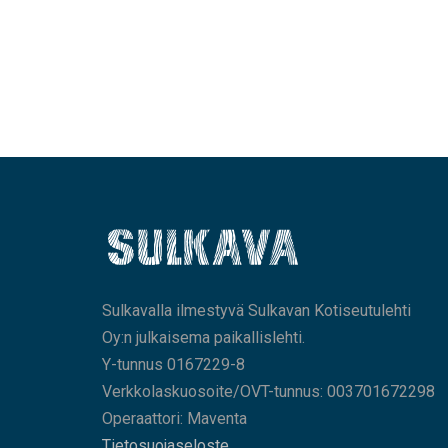
Sulkavalla ilmestyvä Sulkavan Kotiseutulehti
Oy:n julkaisema paikallislehti.
Y-tunnus 0167229-8
Verkkolaskuosoite/OVT-tunnus: 003701672298
Operaattori: Maventa
Tietosuojaseloste