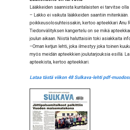
Lääkkeiden saannista kuntalaisten ei tarvitse olla
– Lakko ei vaikuta lääkkeiden saantiin mitenkään.
poikkeusolosuhteissakin, kertoo apteekkari Anu 
Tiedonvälityksen kangertelu on se mikä apteekkari
joulun aikaan. Niistä haluttaisiin toki asiakkaita in
–Oman ketjun lehti, joka ilmestyy joka toinen kuuka
myös meidän apteekkien joulutarjouksia esillä. Lait
apteekista, kertoo apteekkari.
Lataa tästä viikon 48 Sulkava-lehti pdf-muodos