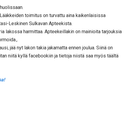
 huolissaan.
 Lääkkeiden toimitus on turvattu aina kaikenlaisissa
Rasi-Leskinen Sulkavan Apteekista.
a lakossa harmittaa. Apteekeillakin on mainioita tarjouksia
formoida.,
usi, jää nyt lakon takia jakamatta ennen joulua. Siinä on
an niitä kyllä facebookiin ja tietoja niistä saa myös täältä
sa!