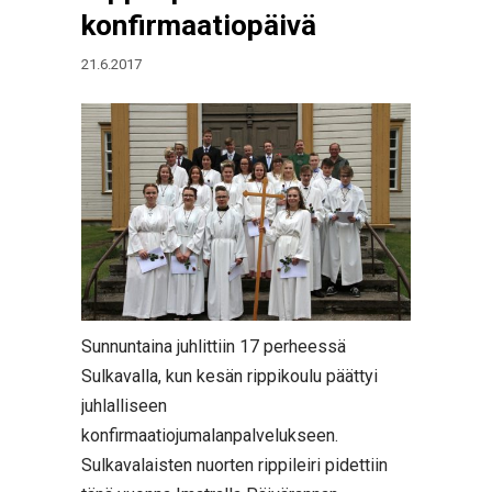
konfirmaatiopäivä
21.6.2017
Sunnuntaina juhlittiin 17 perheessä
Sulkavalla, kun kesän rippikoulu päättyi
juhlalliseen
konfirmaatiojumalanpalvelukseen.
Sulkavalaisten nuorten rippileiri pidettiin