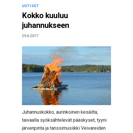
UUTISET
Kokko kuuluu
juhannukseen
29.6.2017
Juhannuskokko, aurinkoinen kesäilta,
taivaalla syöksähtelevät pääskyset, tyyni
järvenpinta ja tanssimusiikki Veivareiden