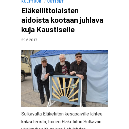
/
KULTTUURI
UUTISET
Eläkeliittolaisten
aidoista kootaan juhlava
kuja Kaustiselle
29.6.2017
Sulkavalta Eläkeliiton kesäpäiville lähtee
kaksi teosta, toinen Eläkeliiton Sulkavan