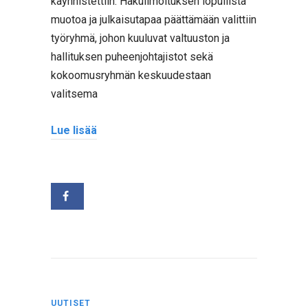
käynnistettiin. Hakuilmoituksen lopullista
muotoa ja julkaisutapaa päättämään valittiin
työryhmä, johon kuuluvat valtuuston ja
hallituksen puheenjohtajistot sekä
kokoomusryhmän keskuudestaan
valitsema
Lue lisää
UUTISET