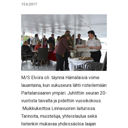
15.6.2017
M/S Elviira oli täynnä Hämäläisiä viime
lauantaina, kun sukuseura lähti risteilemään
Partalansaaren ympäri. Juhlittiin seuran 20-
vuotista taivalta ja pidettiin vuosikokous.
Muikkukeittoa Linnavuoren laiturissa.
Tarinoita, muisteluja, yhteislaulua sekä
tietenkin mukavaa yhdessäoloa laajan