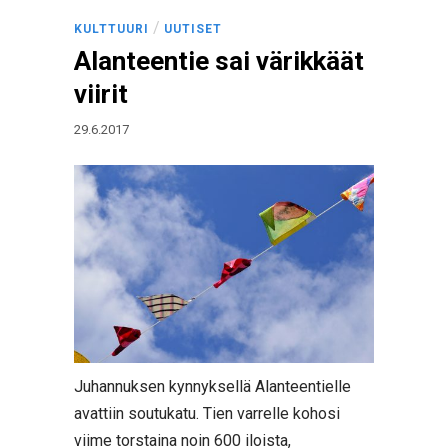
/
KULTTUURI
UUTISET
Alanteentie sai värikkäät
viirit
29.6.2017
Juhannuksen kynnyksellä Alanteentielle
avattiin soutukatu. Tien varrelle kohosi
viime torstaina noin 600 iloista,