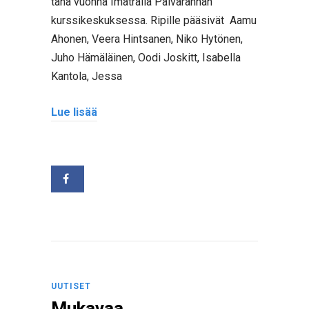
tänä vuonna Imatralla Päivärannan
kurssikeskuksessa. Ripille pääsivät Aamu
Ahonen, Veera Hintsanen, Niko Hytönen,
Juho Hämäläinen, Oodi Joskitt, Isabella
Kantola, Jessa
Lue lisää
UUTISET
Mukavaa