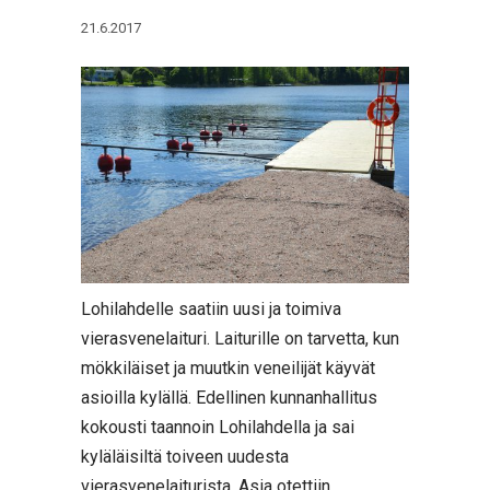
21.6.2017
Lohilahdelle saatiin uusi ja toimiva
vierasvenelaituri. Laiturille on tarvetta, kun
mökkiläiset ja muutkin veneilijät käyvät
asioilla kylällä. Edellinen kunnanhallitus
kokousti taannoin Lohilahdella ja sai
kyläläisiltä toiveen uudesta
vierasvenelaiturista. Asia otettiin