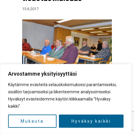
15.6.2017
Arvostamme yksityisyyttäsi
Käytämme evästeitä selauskokemuksesi parantamiseksi,
Aktiiviset osakaskunnat, isot lupa-alueet ja
sisällön tarjoamiseksi ja liikenteemme analysoimiseksi.
erinomaiset kalastusmahdollisuudet. Näitä
Hyväksyt evästeidemme käytön klikkaamalla ”Hyväksy
etuja on mahdollisuus saavuttaa
kaikki”.
osakaskuntia yhdistämällä. Vesialueiden
omistajille, kalastajille sekä kaikille
Mukauta
Hyväksy kaikki
aktiiveille kuntalaisille kerrottiin viime