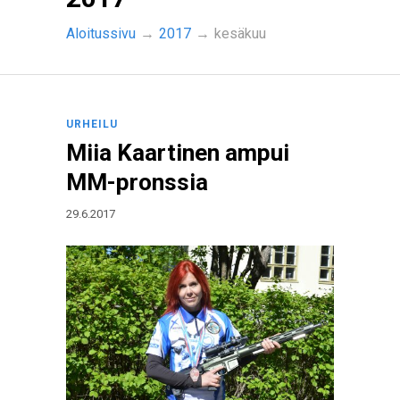
Aloitussivu
→
2017
→
kesäkuu
URHEILU
Miia Kaartinen ampui
MM-pronssia
29.6.2017