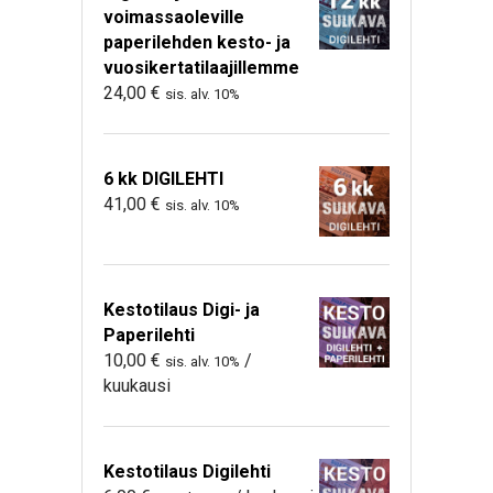
voimassaoleville
paperilehden kesto- ja
vuosikertatilaajillemme
24,00
€
sis. alv. 10%
6 kk DIGILEHTI
41,00
€
sis. alv. 10%
Kestotilaus Digi- ja
Paperilehti
10,00
€
/
sis. alv. 10%
kuukausi
Kestotilaus Digilehti