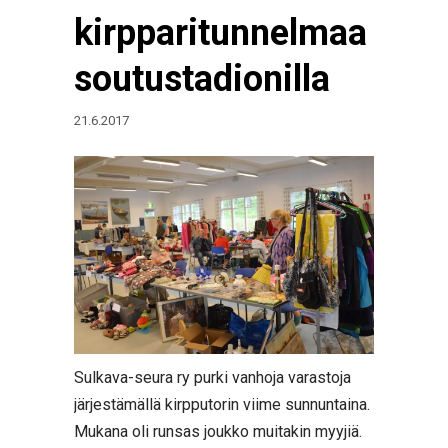
kirpparitunnelmaa
soutustadionilla
21.6.2017
Sulkava-seura ry purki vanhoja varastoja
järjestämällä kirpputorin viime sunnuntaina.
Mukana oli runsas joukko muitakin myyjiä.