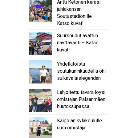
Antti Ketonen keräsi
juhlakansan
Soutustadionille –
Katso kuvat!
Suursoudut avattiin
näyttävästi – Katso
kuvat!
Yhdellätoista
soutukuninkuudella ohi
sulkavalaislegendan
Lahjoitettu tavara löysi
omistajan Palsanmäen
huutokaupassa
Kaipolan kyläkoululle
uusi omistaja