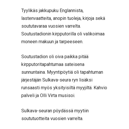
Tyylikäs jakkupuku Englannista,
lastenvaatteita, anopin tuoleja, kirjoja sekä
soututavaraa vuosien varrelta.
Soutustadionin kirpputorilla oli valikoimaa
moneen makuun ja tarpeeseen.
Soutustadion oli oiva paikka pitää
kirpputoritapahtumaa sateisena
sunnuntaina. Myyntipöytiä oli tapahtuman
järjestäjän Sulkava-seura ryn lisäksi
runsaasti myös yksityisiltä myyjiltä. Kahvio
palveli ja Olli Virta musisoi.
Sulkava-seuran pöydässä myytiin
soututuotteita vuosien varrelta.