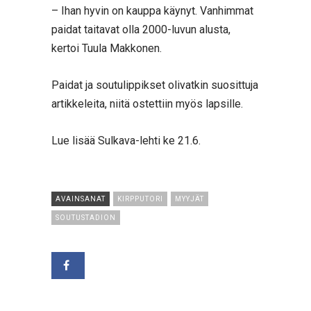
– Ihan hyvin on kauppa käynyt. Vanhimmat
paidat taitavat olla 2000-luvun alusta,
kertoi Tuula Makkonen.
Paidat ja soutulippikset olivatkin suosittuja
artikkeleita, niitä ostettiin myös lapsille.
Lue lisää Sulkava-lehti ke 21.6.
AVAINSANAT
KIRPPUTORI
MYYJÄT
SOUTUSTADION