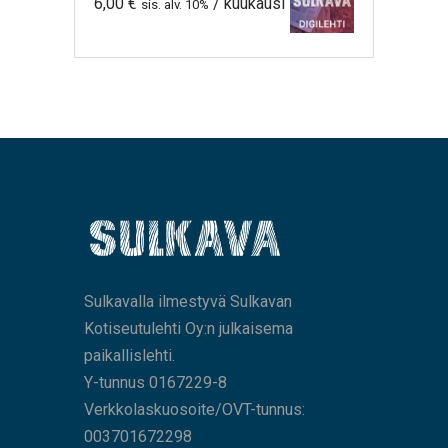
6,00
€
/ kuukausi
sis. alv. 10%
Sulkavalla ilmestyvä Sulkavan
Kotiseutulehti Oy:n julkaisema
paikallislehti.
Y-tunnus 0167229-8
Verkkolaskuosoite/OVT-tunnus:
003701672298