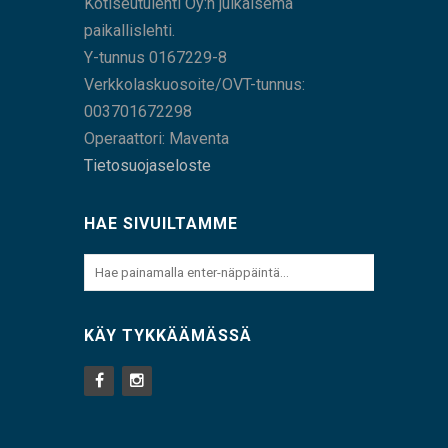
Kotiseutulehti Oy:n julkaisema
paikallislehti.
Y-tunnus 0167229-8
Verkkolaskuosoite/OVT-tunnus:
003701672298
Operaattori: Maventa
Tietosuojaseloste
HAE SIVUILTAMME
KÄY TYKKÄÄMÄSSÄ