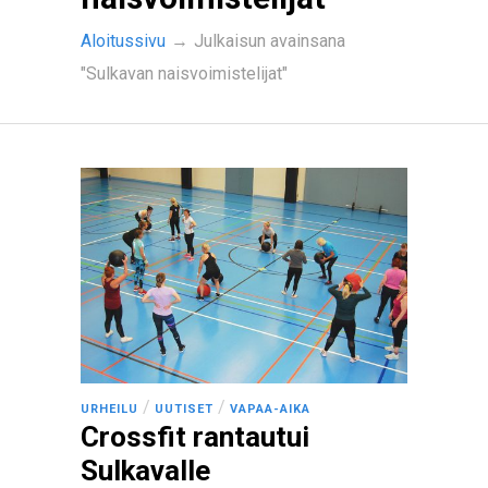
Aloitussivu
→
Julkaisun avainsana
"Sulkavan naisvoimistelijat"
/
/
URHEILU
UUTISET
VAPAA-AIKA
Crossfit rantautui
Sulkavalle