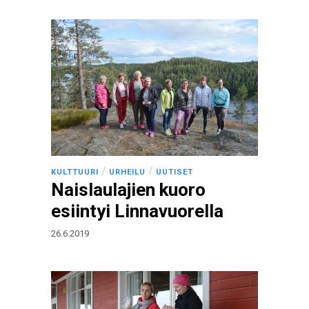
/
/
KULTTUURI
URHEILU
UUTISET
Naislaulajien kuoro
esiintyi Linnavuorella
26.6.2019