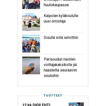
huutokaupassa
Kaipolan kyläkoululle
uusi omistaja
Sisulla siitä selvittiin
Parisoudun naisten
voittajakaksikolle jäi
haastetta seuraaviin
soutuihin
TUOTTEET
12 kk DIGILEHTI