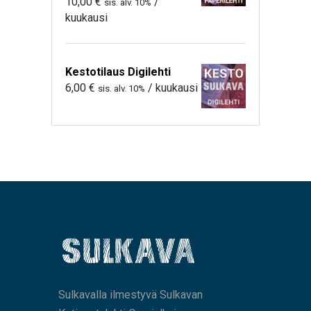
10,00
€
/
sis. alv. 10%
kuukausi
Kestotilaus Digilehti
6,00
€
/ kuukausi
sis. alv. 10%
Sulkavalla ilmestyvä Sulkavan