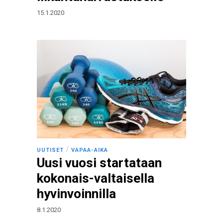
15.1.2020
/
UUTISET
VAPAA-AIKA
Uusi vuosi startataan
kokonais-valtaisella
hyvinvoinnilla
8.1.2020