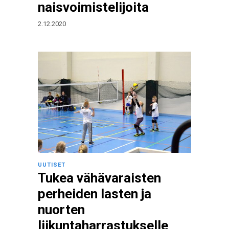
naisvoimistelijoita
2.12.2020
UUTISET
Tukea vähävaraisten
perheiden lasten ja
nuorten
liikuntaharrastukselle