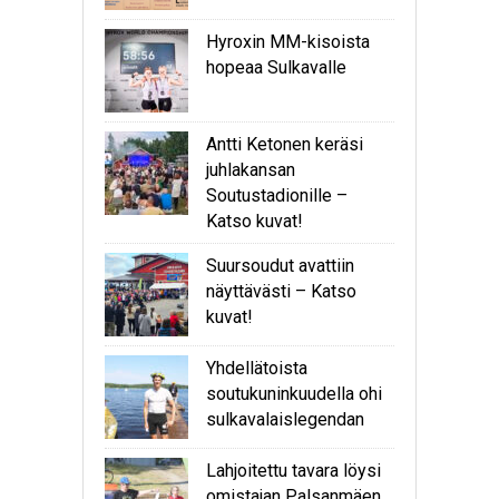
Hyroxin MM-kisoista
hopeaa Sulkavalle
Antti Ketonen keräsi
juhlakansan
Soutustadionille –
Katso kuvat!
Suursoudut avattiin
näyttävästi – Katso
kuvat!
Yhdellätoista
soutukuninkuudella ohi
sulkavalaislegendan
Lahjoitettu tavara löysi
omistajan Palsanmäen