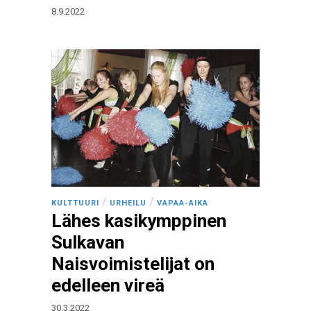
8.9.2022
/
/
KULTTUURI
URHEILU
VAPAA-AIKA
Lähes kasikymppinen
Sulkavan
Naisvoimistelijat on
edelleen vireä
30.3.2022