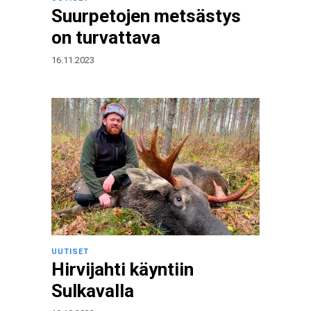
Suurpetojen metsästys
on turvattava
16.11.2023
UUTISET
Hirvijahti käyntiin
Sulkavalla