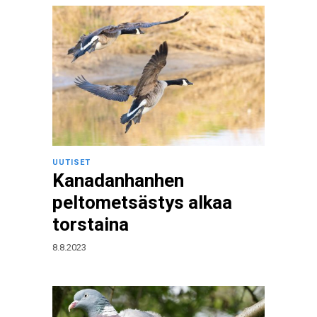
UUTISET
Kanadanhanhen
peltometsästys alkaa
torstaina
8.8.2023