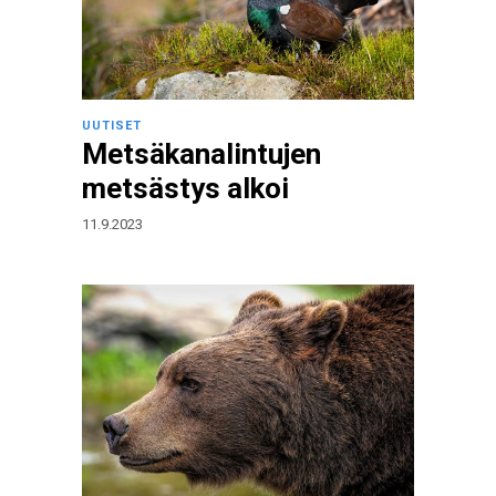
UUTISET
Metsäkanalintujen
metsästys alkoi
11.9.2023