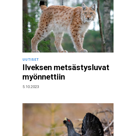
UUTISET
Ilveksen metsästysluvat
myönnettiin
5.10.2023