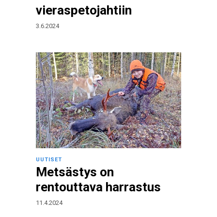
vieraspetojahtiin
3.6.2024
UUTISET
Metsästys on
rentouttava harrastus
11.4.2024