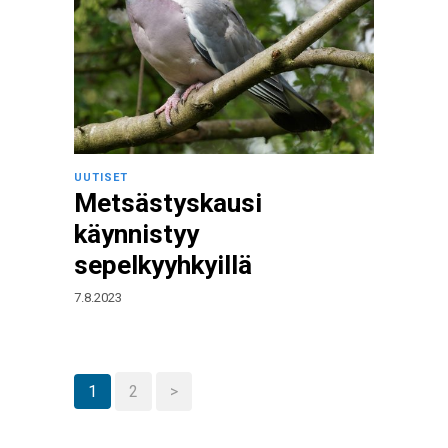
UUTISET
Metsästyskausi
käynnistyy
sepelkyyhkyillä
7.8.2023
1
2
>