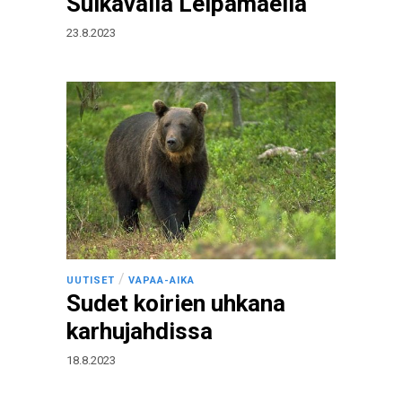
Sulkavalla Leipämäellä
23.8.2023
/
UUTISET
VAPAA-AIKA
Sudet koirien uhkana
karhujahdissa
18.8.2023