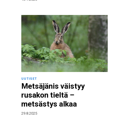
UUTISET
Metsäjänis väistyy
rusakon tieltä –
metsästys alkaa
29.8.2025