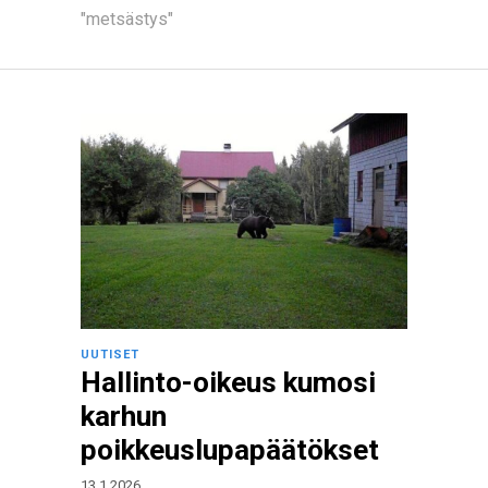
"metsästys"
UUTISET
Hallinto-oikeus kumosi
karhun
poikkeuslupapäätökset
13.1.2026