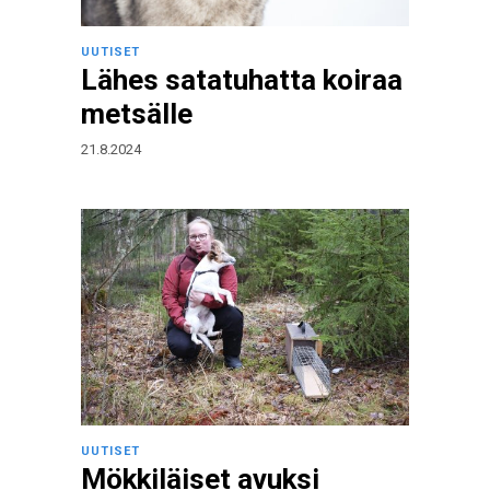
UUTISET
Lähes satatuhatta koiraa
metsälle
21.8.2024
UUTISET
Mökkiläiset avuksi