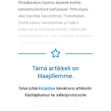
Riistakeskus myönsi alueelle kolme
kannanhoidollista karhulupaa. Yhteislupa-
alue käsittää Savonlinnan, Punkaharjun,
Enonkosken, Savonrannan ja lisäksi
Sulkavan ja Puumalan kunnat. Sulkavalla
kaadettu karhu oli 140,5-kiloinen uroskarhu.
Leipämäki on Sulkavan
Tämä artikkeli on
tilaajillemme.
Sinun pitää
kirjautua
lukeaksesi artikkelin.
Käyttäjätunnus tai sähköpostiosoite