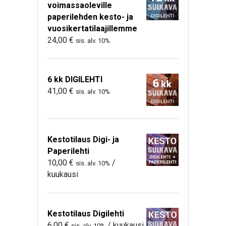
voimassaoleville
paperilehden kesto- ja
vuosikertatilaajillemme
24,00
€
sis. alv. 10%
6 kk DIGILEHTI
41,00
€
sis. alv. 10%
Kestotilaus Digi- ja
Paperilehti
10,00
€
/
sis. alv. 10%
kuukausi
Kestotilaus Digilehti
6,00
€
/ kuukausi
sis. alv. 10%