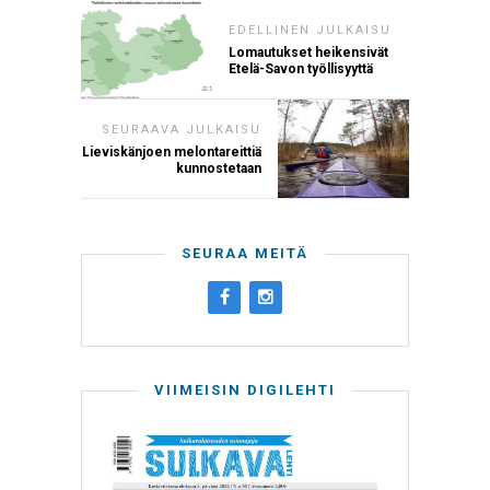
EDELLINEN JULKAISU
Lomautukset heikensivät
Etelä-Savon työllisyyttä
SEURAAVA JULKAISU
Lieviskänjoen melontareittiä
kunnostetaan
SEURAA MEITÄ
VIIMEISIN DIGILEHTI