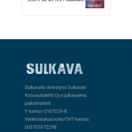
Sulkavalla ilmestyvä Sulkavan
Kotiseutulehti Oy:n julkaisema
paikallislehti.
Y-tunnus 0167229-8
Verkkolaskuosoite/OVT-tunnus:
003701672298