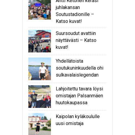
Antti Ketonen keräsi
juhlakansan
Soutustadionille –
Katso kuvat!
Suursoudut avattiin
näyttävästi – Katso
kuvat!
Yhdellätoista
soutukuninkuudella ohi
sulkavalaislegendan
Lahjoitettu tavara löysi
omistajan Palsanmäen
huutokaupassa
Kaipolan kyläkoululle
uusi omistaja