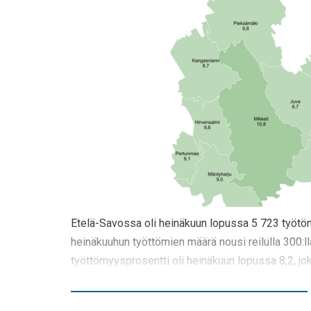
Etelä-Savossa oli heinäkuun lopussa 5 723 työtön
heinäkuuhun työttömien määrä nousi reilulla 300:ll
työttömyysprosentti oli heinäkuun lopussa 8,2, jo