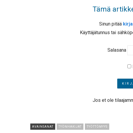
Tämä artikke
Sinun pitää
kirj
Käyttäjätunnus tai sähköp
Salasana
Jos et ole tilaajam
AVAINSANAT
TYÖNHAKIJAT
TYÖTTÖMYYS