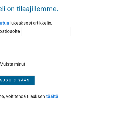
li on tilaajillemme.
autua
lukeaksesi artikkelin.
ostiosoite
Muista minut
me, voit tehdä tilauksen
täältä