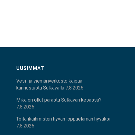
UUSIMMAT
Vesi- ja viemäriverkosto kaipaa
kunnostusta Sulkavalla
7.8.2026
Mikä on ollut parasta Sulkavan kesässä?
7.8.2026
Töitä ikäihmisten hyvän loppuelämän hyväksi
7.8.2026