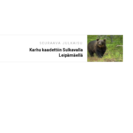
SEURAAVA JULKAISU
Karhu kaadettiin Sulkavalla
Leipämäellä