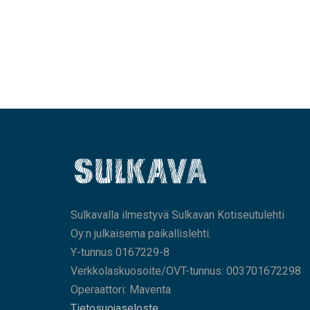
Sulkavalla ilmestyvä Sulkavan Kotiseutulehti
Oy:n julkaisema paikallislehti.
Y-tunnus 0167229-8
Verkkolaskuosoite/OVT-tunnus: 003701672298
Operaattori: Maventa
Tietosuojaseloste