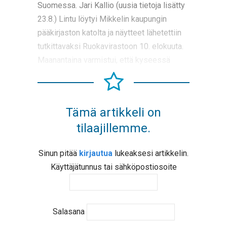
Suomessa. Jari Kallio (uusia tietoja lisätty
23.8.) Lintu löytyi Mikkelin kaupungin
pääkirjaston katolta ja näytteet lähetettiin
tutkittavaksi Ruokavirastoon 10. elokuuta.
Maanantaina varmistui, että kyseessä
Tämä artikkeli on
tilaajillemme.
Sinun pitää
kirjautua
lukeaksesi artikkelin.
Käyttäjätunnus tai sähköpostiosoite
Salasana