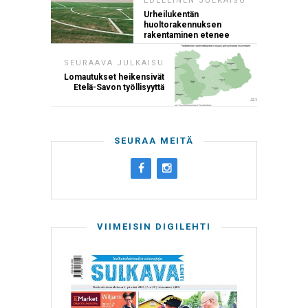
EDELLINEN JULKAISU
Urheilukentän
huoltorakennuksen
rakentaminen etenee
SEURAAVA JULKAISU
Lomautukset heikensivät
Etelä-Savon työllisyyttä
SEURAA MEITÄ
VIIMEISIN DIGILEHTI