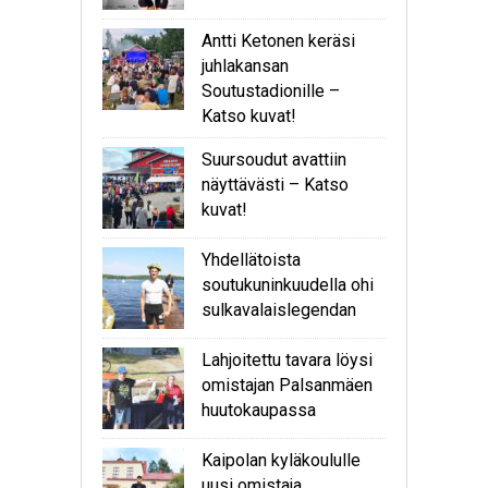
Antti Ketonen keräsi
juhlakansan
Soutustadionille –
Katso kuvat!
Suursoudut avattiin
näyttävästi – Katso
kuvat!
Yhdellätoista
soutukuninkuudella ohi
sulkavalaislegendan
Lahjoitettu tavara löysi
omistajan Palsanmäen
huutokaupassa
Kaipolan kyläkoululle
uusi omistaja