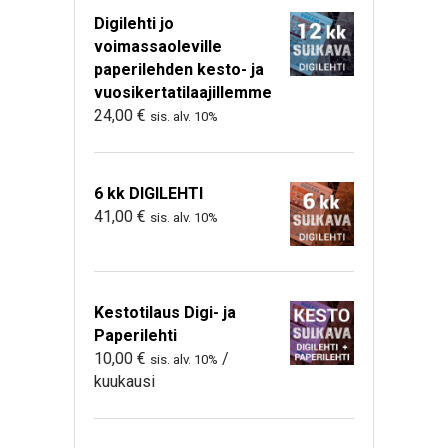
Digilehti jo
voimassaoleville
paperilehden kesto- ja
vuosikertatilaajillemme
24,00
€
sis. alv. 10%
6 kk DIGILEHTI
41,00
€
sis. alv. 10%
Kestotilaus Digi- ja
Paperilehti
10,00
€
/
sis. alv. 10%
kuukausi