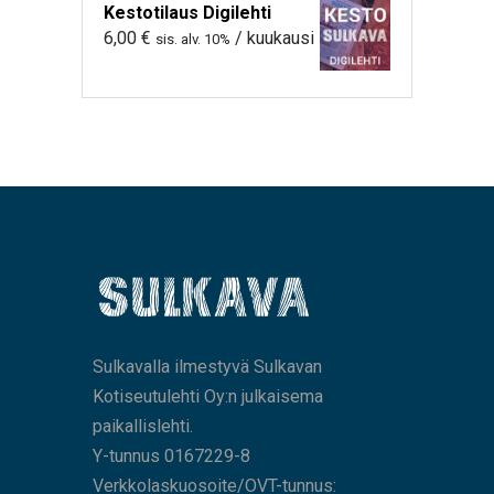
Kestotilaus Digilehti
6,00
€
/ kuukausi
sis. alv. 10%
Sulkavalla ilmestyvä Sulkavan
Kotiseutulehti Oy:n julkaisema
paikallislehti.
Y-tunnus 0167229-8
Verkkolaskuosoite/OVT-tunnus: