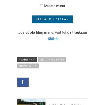
Muista minut
Jos et ole tilaajamme, voit tehdä tilauksen
täältä
AVAINSANAT
LINTUINFLUENSSA
TURKISTARHAT