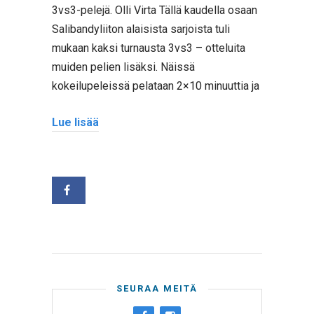
3vs3-pelejä. Olli Virta Tällä kaudella osaan
Salibandyliiton alaisista sarjoista tuli
mukaan kaksi turnausta 3vs3 – otteluita
muiden pelien lisäksi. Näissä
kokeilupeleissä pelataan 2×10 minuuttia ja
Lue lisää
SEURAA MEITÄ