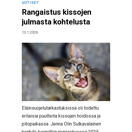
UUTISET
Rangaistus kissojen
julmasta kohtelusta
13.1.2026
Eläinsuojelutarkastuksissa oli todettu
erilaisia puutteita kissojen hoidossa ja
pitopaikassa. Jenna Olin Sulkavalainen
henkilö tuomittiin marraskuussa 2025