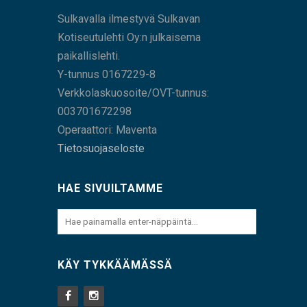
Sulkavalla ilmestyvä Sulkavan
Kotiseutulehti Oy:n julkaisema
paikallislehti.
Y-tunnus 0167229-8
Verkkolaskuosoite/OVT-tunnus:
003701672298
Operaattori: Maventa
Tietosuojaseloste
HAE SIVUILTAMME
KÄY TYKKÄÄMÄSSÄ