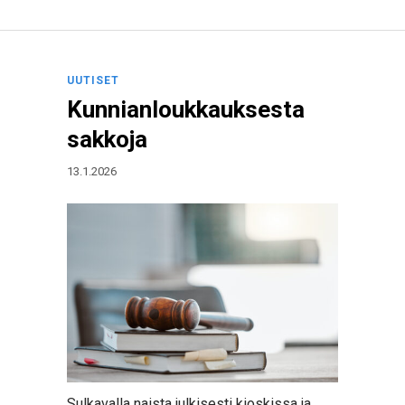
UUTISET
Kunnianloukkauksesta
sakkoja
13.1.2026
Sulkavalla naista julkisesti kioskissa ja