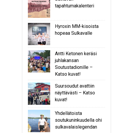
tapahtumakalenteri
Hyroxin MM-kisoista
hopeaa Sulkavalle
Antti Ketonen keräsi
juhlakansan
Soutustadionille –
Katso kuvat!
Suursoudut avattiin
näyttävästi – Katso
kuvat!
Yhdellätoista
soutukuninkuudella ohi
sulkavalaislegendan