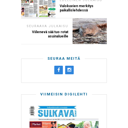
EDELLINEN JULKAISU
Valokuvien merkitys
paikallislehdessä
SEURAAVA JULKAISU
Viilenevä sää tuo rotat
asuinalueille
SEURAA MEITÄ
VIIMEISIN DIGILEHTI