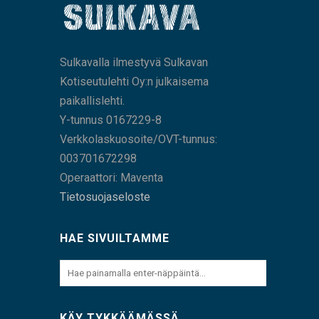
Sulkavalla ilmestyvä Sulkavan
Kotiseutulehti Oy:n julkaisema
paikallislehti.
Y-tunnus 0167229-8
Verkkolaskuosoite/OVT-tunnus:
003701672298
Operaattori: Maventa
Tietosuojaseloste
HAE SIVUILTAMME
KÄY TYKKÄÄMÄSSÄ