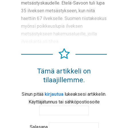
metsästyskaudelle. Etelä-Savoon tuli lupa
35 ilveksen metsästykseen, kun niitä
haettiin 67 ilvekselle. Suomen riistakeskus
myönsi poikkeuslupia ilveksen
metsästykseen hakemusalueille, joilla
ilveskanta oli tiheä
Tämä artikkeli on
tilaajillemme.
Sinun pitää
kirjautua
lukeaksesi artikkelin.
Käyttäjätunnus tai sähköpostiosoite
Salasana