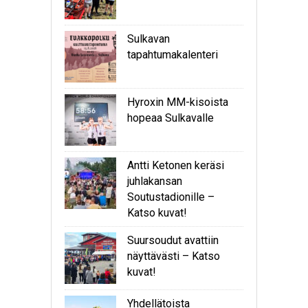
Sulkavan
tapahtumakalenteri
Hyroxin MM-kisoista
hopeaa Sulkavalle
Antti Ketonen keräsi
juhlakansan
Soutustadionille –
Katso kuvat!
Suursoudut avattiin
näyttävästi – Katso
kuvat!
Yhdellätoista