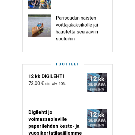
Parisoudun naisten
voittajakaksikolle jäi
haastetta seuraaviin
soutuihin
TUOTTEET
12 kk DIGILEHTI
72,00
€
sis. alv. 10%
Digilehti jo
voimassaoleville
paperilehden kesto- ja
vuosikertatilaajillemme