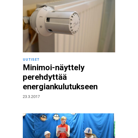
UUTISET
Minimoi-näyttely
perehdyttää
energiankulutukseen
23.3.2017