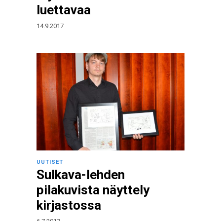
luettavaa
14.9.2017
UUTISET
Sulkava-lehden
pilakuvista näyttely
kirjastossa