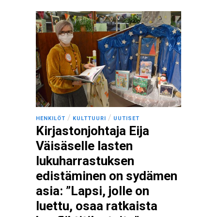
/
/
HENKILÖT
KULTTUURI
UUTISET
Kirjastonjohtaja Eija
Väisäselle lasten
lukuharrastuksen
edistäminen on sydämen
asia: ”Lapsi, jolle on
luettu, osaa ratkaista