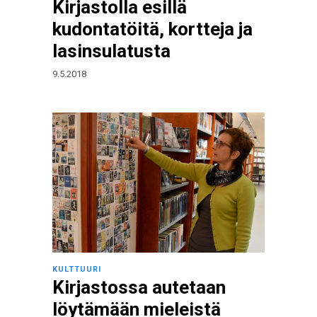
Kirjastolla esillä
kudontatöitä, kortteja ja
lasinsulatusta
9.5.2018
KULTTUURI
Kirjastossa autetaan
löytämään mieleistä