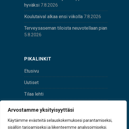
hyväksi
7.8.2026
Koulutaival alkaa ensi viikolla
7.8.2026
Terveysaseman tiloista neuvotellaan pian
5.8.2026
PIKALINKIT
Etusivu
Uutiset
Tilaa lehti
Yhteystiedot
Arvostamme yksityisyyttäsi
Digilehti
Käytämme evästeitä selauskokemuksesi parantamiseksi,
sisällön tarjoamiseksi ja liikenteemme analysoimiseksi.