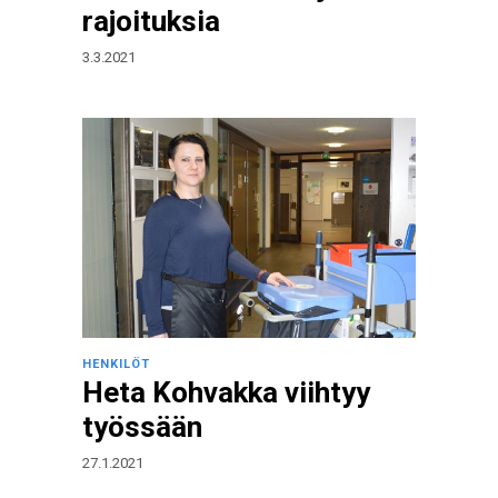
rajoituksia
3.3.2021
HENKILÖT
Heta Kohvakka viihtyy
työssään
27.1.2021