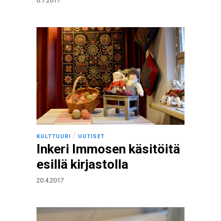
6.7.2017
/
KULTTUURI
UUTISET
Inkeri Immosen käsitöitä
esillä kirjastolla
20.4.2017