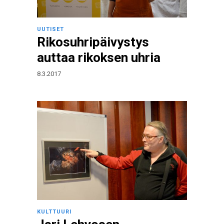
UUTISET
Rikosuhripäivystys
auttaa rikoksen uhria
8.3.2017
KULTTUURI