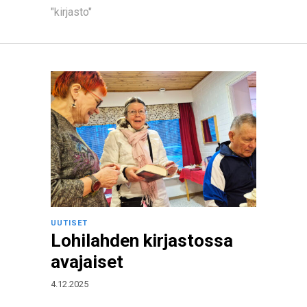
"kirjasto"
UUTISET
Lohilahden kirjastossa
avajaiset
4.12.2025