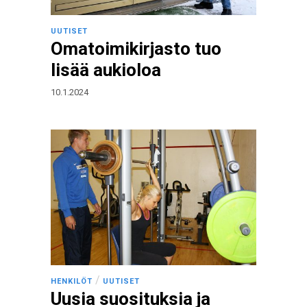
UUTISET
Omatoimikirjasto tuo
lisää aukioloa
10.1.2024
/
HENKILÖT
UUTISET
Uusia suosituksia ja