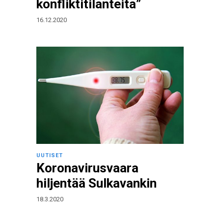
konfliktitilanteita”
16.12.2020
UUTISET
Koronavirusvaara
hiljentää Sulkavankin
18.3.2020