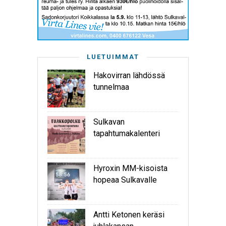
LUETUIMMAT
Hakovirran lähdössä
tunnelmaa
Sulkavan
tapahtumakalenteri
Hyroxin MM-kisoista
hopeaa Sulkavalle
Antti Ketonen keräsi