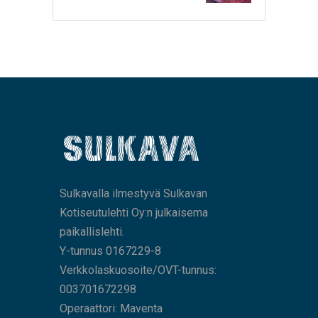
Sulkavalla ilmestyvä Sulkavan
Kotiseutulehti Oy:n julkaisema
paikallislehti.
Y-tunnus 0167229-8
Verkkolaskuosoite/OVT-tunnus:
003701672298
Operaattori: Maventa