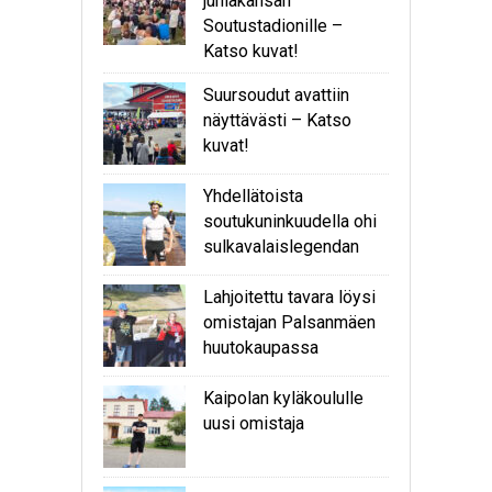
juhlakansan
Soutustadionille –
Katso kuvat!
Suursoudut avattiin
näyttävästi – Katso
kuvat!
Yhdellätoista
soutukuninkuudella ohi
sulkavalaislegendan
Lahjoitettu tavara löysi
omistajan Palsanmäen
huutokaupassa
Kaipolan kyläkoululle
uusi omistaja