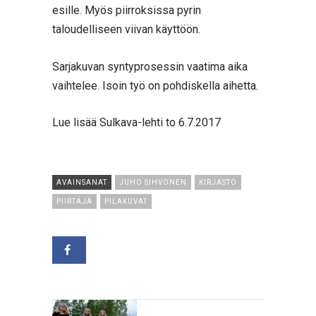
esille. Myös piirroksissa pyrin
taloudelliseen viivan käyttöön.
Sarjakuvan syntyprosessin vaatima aika
vaihtelee. Isoin työ on pohdiskella aihetta.
Lue lisää Sulkava-lehti to 6.7.2017
AVAINSANAT
JUHO SIHVONEN
KIRJASTO
PIIRTÄJÄ
PILAKUVAT