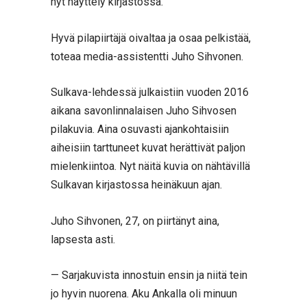
nyt näyttely kirjastossa.
Hyvä pilapiirtäjä oivaltaa ja osaa pelkistää,
toteaa media-assistentti Juho Sihvonen.
Sulkava-lehdessä julkaistiin vuoden 2016
aikana savonlinnalaisen Juho Sihvosen
pilakuvia. Aina osuvasti ajankohtaisiin
aiheisiin tarttuneet kuvat herättivät paljon
mielenkiintoa. Nyt näitä kuvia on nähtävillä
Sulkavan kirjastossa heinäkuun ajan.
Juho Sihvonen, 27, on piirtänyt aina,
lapsesta asti.
— Sarjakuvista innostuin ensin ja niitä tein
jo hyvin nuorena. Aku Ankalla oli minuun