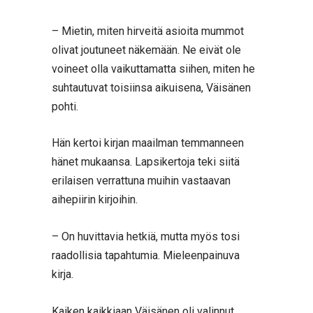
– Mietin, miten hirveitä asioita mummot
olivat joutuneet näkemään. Ne eivät ole
voineet olla vaikuttamatta siihen, miten he
suhtautuvat toisiinsa aikuisena, Väisänen
pohti.
Hän kertoi kirjan maailman temmanneen
hänet mukaansa. Lapsikertoja teki siitä
erilaisen verrattuna muihin vastaavan
aihepiirin kirjoihin.
– On huvittavia hetkiä, mutta myös tosi
raadollisia tapahtumia. Mieleenpainuva
kirja.
Kaiken kaikkiaan Väisänen oli valinnut