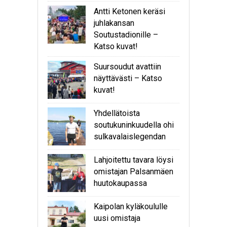
Antti Ketonen keräsi
juhlakansan
Soutustadionille –
Katso kuvat!
Suursoudut avattiin
näyttävästi – Katso
kuvat!
Yhdellätoista
soutukuninkuudella ohi
sulkavalaislegendan
Lahjoitettu tavara löysi
omistajan Palsanmäen
huutokaupassa
Kaipolan kyläkoululle
uusi omistaja