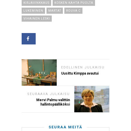
KIRJAVINKKAUS
KOSKEN KAHTA PUOLTA
LUKEMINEN
MARTAT
ROUVA C
VIHAINEN LESKI
EDELLINEN JULKAISU
Uusittu Kimppa avautui
SEURAAVA JULKAISU
Mervi Palmu valittiin
hallintopäälliköksi
SEURAA MEITÄ