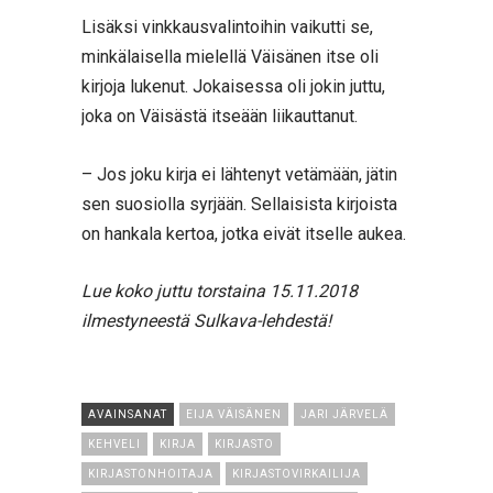
Lisäksi vinkkausvalintoihin vaikutti se,
minkälaisella mielellä Väisänen itse oli
kirjoja lukenut. Jokaisessa oli jokin juttu,
joka on Väisästä itseään liikauttanut.
– Jos joku kirja ei lähtenyt vetämään, jätin
sen suosiolla syrjään. Sellaisista kirjoista
on hankala kertoa, jotka eivät itselle aukea.
Lue koko juttu torstaina 15.11.2018
ilmestyneestä Sulkava-lehdestä!
AVAINSANAT
EIJA VÄISÄNEN
JARI JÄRVELÄ
KEHVELI
KIRJA
KIRJASTO
KIRJASTONHOITAJA
KIRJASTOVIRKAILIJA