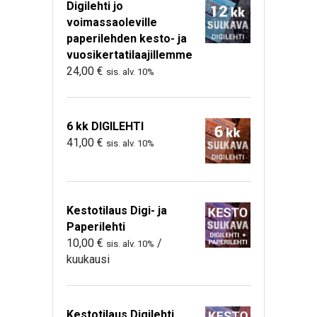
Digilehti jo
voimassaoleville
paperilehden kesto- ja
vuosikertatilaajillemme
24,00
€
sis. alv. 10%
6 kk DIGILEHTI
41,00
€
sis. alv. 10%
Kestotilaus Digi- ja
Paperilehti
10,00
€
/
sis. alv. 10%
kuukausi
Kestotilaus Digilehti