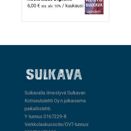
6,00
€
/ kuukausi
sis. alv. 10%
Sulkavalla ilmestyvä Sulkavan
Kotiseutulehti Oy:n julkaisema
paikallislehti.
Y-tunnus 0167229-8
Verkkolaskuosoite/OVT-tunnus: