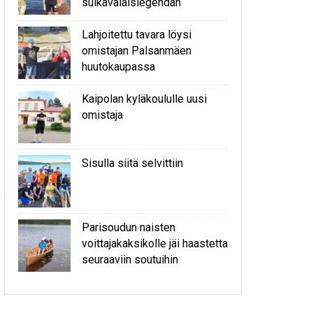
sulkavalaislegendan
Lahjoitettu tavara löysi
omistajan Palsanmäen
huutokaupassa
Kaipolan kyläkoululle uusi
omistaja
Sisulla siitä selvittiin
Parisoudun naisten
voittajakaksikolle jäi haastetta
seuraaviin soutuihin