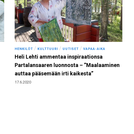
/
/
/
HENKILÖT
KULTTUURI
UUTISET
VAPAA-AIKA
Heli Lehti ammentaa inspiraationsa
Partalansaaren luonnosta – ”Maalaaminen
auttaa pääsemään irti kaikesta”
17.6.2020