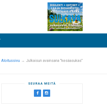
T
Aloitussivu
→
Julkaisun avainsana "kesäasukas"
SEURAA MEITÄ