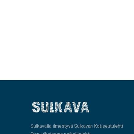
Sulkavalla ilmestyvä Sulkavan Kotiseutulehti