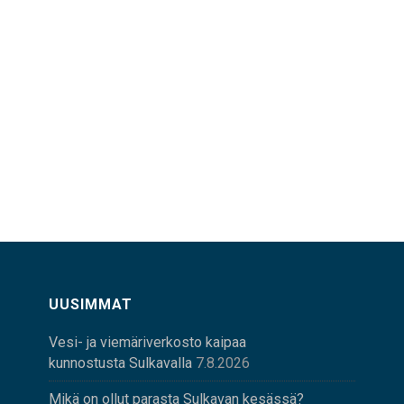
UUSIMMAT
Vesi- ja viemäriverkosto kaipaa
kunnostusta Sulkavalla
7.8.2026
Mikä on ollut parasta Sulkavan kesässä?