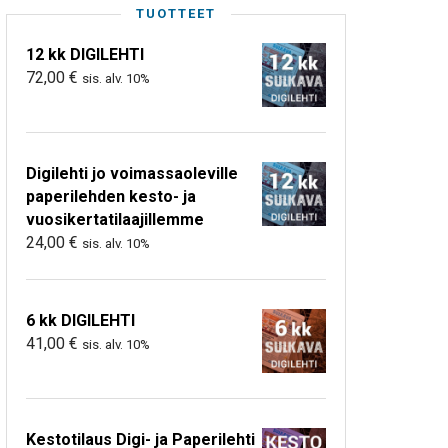
TUOTTEET
12 kk DIGILEHTI
72,00
€
sis. alv. 10%
Digilehti jo voimassaoleville
paperilehden kesto- ja
vuosikertatilaajillemme
24,00
€
sis. alv. 10%
6 kk DIGILEHTI
41,00
€
sis. alv. 10%
Kestotilaus Digi- ja Paperilehti