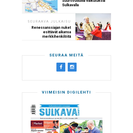
Suursouduilla vaikutuksia
Sulkavalla
SEURAAVA JULKAISU
Renessanssiajan nuket
esittävät aikansa
merkkihenkilöitä
SEURAA MEITÄ
VIIMEISIN DIGILEHTI