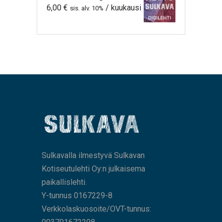
6,00
€
/ kuukausi
sis. alv. 10%
Sulkavalla ilmestyvä Sulkavan
Kotiseutulehti Oy:n julkaisema
paikallislehti.
Y-tunnus 0167229-8
Verkkolaskuosoite/OVT-tunnus: