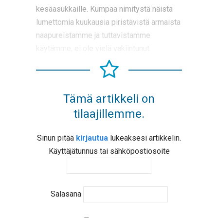
kesäasukkaille. Kumpaa nimitystä näistä
lumettomia kuukausia piristävistä armaista
naapureistamme ja tuttavistamme
käytämme, ei ole vielä vakiintunut.
Tämä artikkeli on
tilaajillemme.
Sinun pitää
kirjautua
lukeaksesi artikkelin.
Käyttäjätunnus tai sähköpostiosoite
Salasana