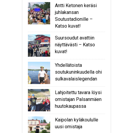
Antti Ketonen keräsi
juhlakansan
Soutustadionille –
Katso kuvat!
Suursoudut avattiin
näyttävästi – Katso
kuvat!
Yhdellätoista
soutukuninkuudella ohi
sulkavalaislegendan
Lahjoitettu tavara löysi
omistajan Palsanmäen
huutokaupassa
Kaipolan kyläkoululle
uusi omistaja