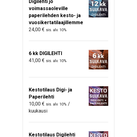
Digilehti jo
voimassaoleville
paperilehden kesto- ja
vuosikertatilaajillemme
24,00
€
sis. alv. 10%
6 kk DIGILEHTI
41,00
€
sis. alv. 10%
Kestotilaus Digi- ja
Paperilehti
10,00
€
/
sis. alv. 10%
kuukausi
Kestotilaus Digilehti