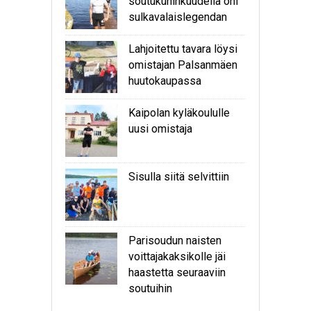
soutukuninkuudella ohi
sulkavalaislegendan
Lahjoitettu tavara löysi
omistajan Palsanmäen
huutokaupassa
Kaipolan kyläkoululle
uusi omistaja
Sisulla siitä selvittiin
Parisoudun naisten
voittajakaksikolle jäi
haastetta seuraaviin
soutuihin