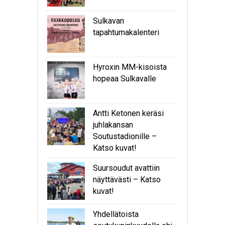
Sulkavan
tapahtumakalenteri
Hyroxin MM-kisoista
hopeaa Sulkavalle
Antti Ketonen keräsi
juhlakansan
Soutustadionille –
Katso kuvat!
Suursoudut avattiin
näyttävästi – Katso
kuvat!
Yhdellätoista