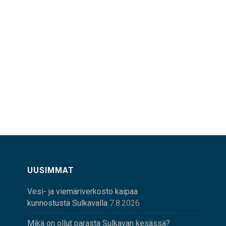
UUSIMMAT
Vesi- ja viemäriverkosto kaipaa
kunnostusta Sulkavalla
7.8.2026
Mikä on ollut parasta Sulkavan kesässä?