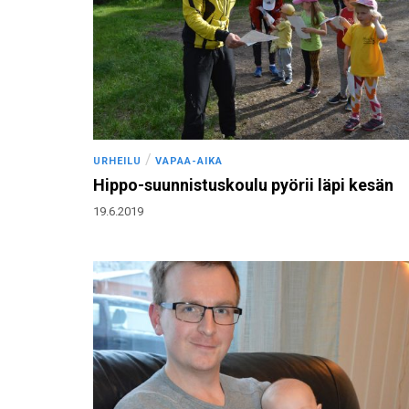
/
URHEILU
VAPAA-AIKA
Hippo-suunnistuskoulu pyörii läpi kesän
19.6.2019