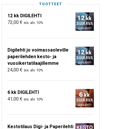
TUOTTEET
12 kk DIGILEHTI
72,00
€
sis. alv. 10%
Digilehti jo voimassaoleville
paperilehden kesto- ja
vuosikertatilaajillemme
24,00
€
sis. alv. 10%
6 kk DIGILEHTI
41,00
€
sis. alv. 10%
Kestotilaus Digi- ja Paperilehti