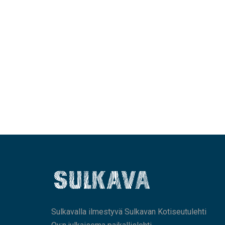
Sulkavalla ilmestyvä Sulkavan Kotiseutulehti