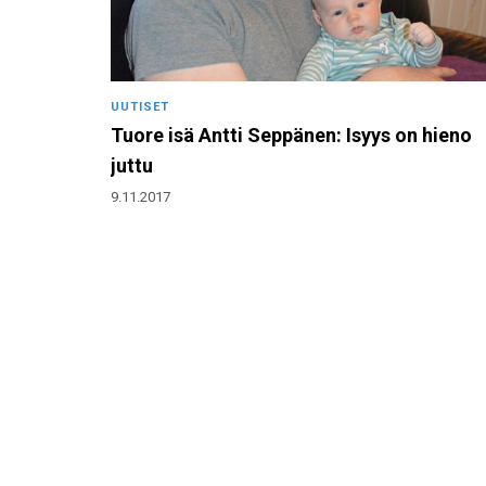
UUTISET
Tuore isä Antti Seppänen: Isyys on hieno
juttu
9.11.2017