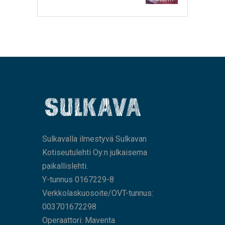
Sulkavalla ilmestyvä Sulkavan
Kotiseutulehti Oy:n julkaisema
paikallislehti.
Y-tunnus 0167229-8
Verkkolaskuosoite/OVT-tunnus:
003701672298
Operaattori: Maventa