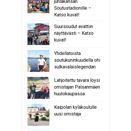
juhlakansan
Soutustadionille –
Katso kuvat!
Suursoudut avattiin
näyttävästi – Katso
kuvat!
Yhdellätoista
soutukuninkuudella ohi
sulkavalaislegendan
Lahjoitettu tavara löysi
omistajan Palsanmäen
huutokaupassa
Kaipolan kyläkoululle
uusi omistaja