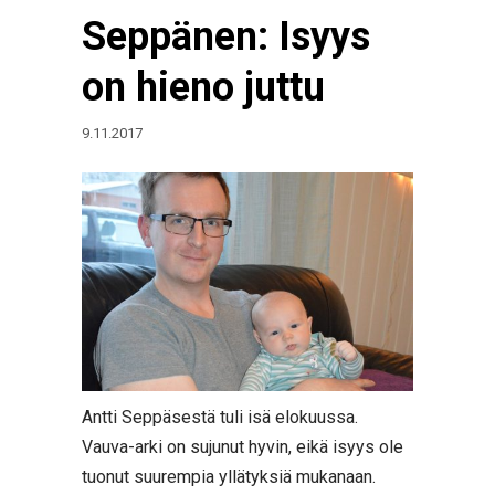
Seppänen: Isyys
on hieno juttu
9.11.2017
Antti Seppäsestä tuli isä elokuussa.
Vauva-arki on sujunut hyvin, eikä isyys ole
tuonut suurempia yllätyksiä mukanaan.