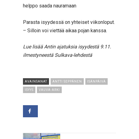
helppo saada nauramaan
Parasta isyydessä on yhteiset viikonloput.
– Silloin voi viettää aikaa pojan kanssa.
Lue lisää Antin ajatuksia isyydestä 9.11.
ilmestyneestä Sulkava-lehdestä
AVAINSANAT
ANTTI SEPPÄNEN
ISÄNPÄIVÄ
ISYYS
VAUVA-ARKI