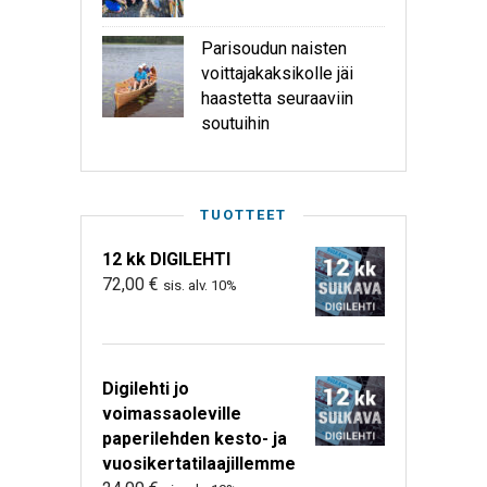
Parisoudun naisten
voittajakaksikolle jäi
haastetta seuraaviin
soutuihin
TUOTTEET
12 kk DIGILEHTI
72,00
€
sis. alv. 10%
Digilehti jo
voimassaoleville
paperilehden kesto- ja
vuosikertatilaajillemme