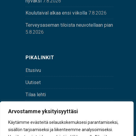
hyväksi
7.8.2026
Koulutaival alkaa ensi viikolla
7.8.2026
Terveysaseman tiloista neuvotellaan pian
5.8.2026
PIKALINKIT
Etusivu
Uutiset
Tilaa lehti
Yhteystiedot
Arvostamme yksityisyyttäsi
Digilehti
Käytämme evästeitä selauskokemuksesi parantamiseksi,
sisällön tarjoamiseksi ja liikenteemme analysoimiseksi.