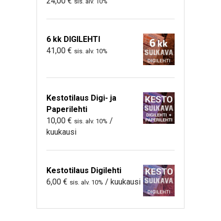
24,00
€
sis. alv. 10%
6 kk DIGILEHTI
41,00
€
sis. alv. 10%
Kestotilaus Digi- ja
Paperilehti
10,00
€
/
sis. alv. 10%
kuukausi
Kestotilaus Digilehti
6,00
€
/ kuukausi
sis. alv. 10%