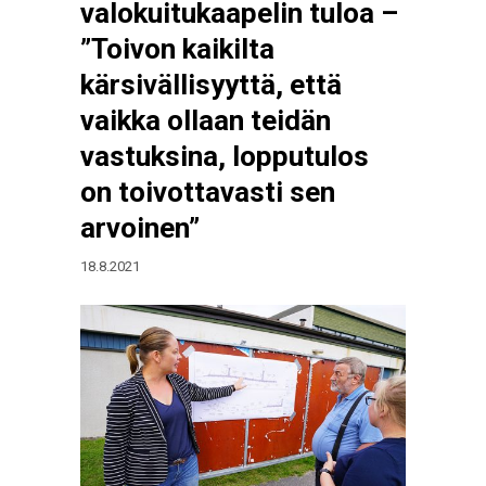
valokuitukaapelin tuloa –
”Toivon kaikilta
kärsivällisyyttä, että
vaikka ollaan teidän
vastuksina, lopputulos
on toivottavasti sen
arvoinen”
18.8.2021