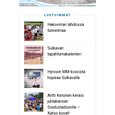
LUETUIMMAT
Hakovirran lähdössä
tunnelmaa
Sulkavan
tapahtumakalenteri
Hyroxin MM-kisoista
hopeaa Sulkavalle
Antti Ketonen keräsi
juhlakansan
Soutustadionille –
Katso kuvat!