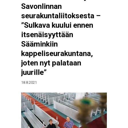
Savonlinnan
seurakuntaliitoksesta –
”Sulkava kuului ennen
itsenäisyyttään
Sääminkiin
kappeliseurakuntana,
joten nyt palataan
juurille”
18.8.2021