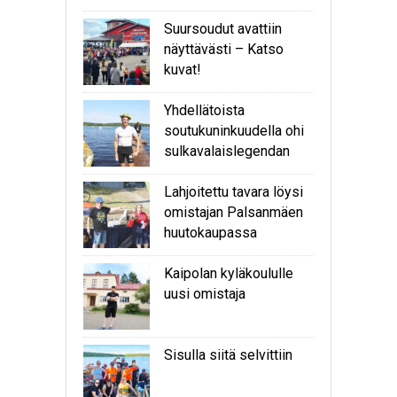
Suursoudut avattiin
näyttävästi – Katso
kuvat!
Yhdellätoista
soutukuninkuudella ohi
sulkavalaislegendan
Lahjoitettu tavara löysi
omistajan Palsanmäen
huutokaupassa
Kaipolan kyläkoululle
uusi omistaja
Sisulla siitä selvittiin