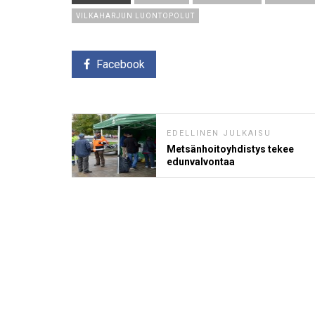
VILKAHARJUN LUONTOPOLUT
Facebook
EDELLINEN JULKAISU
Metsänhoitoyhdistys tekee
edunvalvontaa