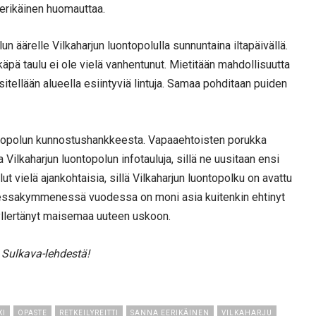
erikäinen huomauttaa.
 äärelle Vilkaharjun luontopolulla sunnuntaina iltapäivällä.
äpä taulu ei ole vielä vanhentunut. Mietitään mahdollisuutta
sitellään alueella esiintyviä lintuja. Samaa pohditaan puiden
ntopolun kunnostushankkeesta. Vapaaehtoisten porukka
 Vilkaharjun luontopolun infotauluja, sillä ne uusitaan ensi
vielä ajankohtaisia, sillä Vilkaharjun luontopolku on avattu
olmessakymmenessä vuodessa on moni asia kuitenkin ehtinyt
llertänyt maisemaa uuteen uskoon.
 Sulkava-lehdestä!
KI
OPASTE
RETKEILYREITTI
SANNA EERIKÄINEN
VILKAHARJU