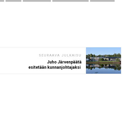
SEURAAVA JULKAISU
Juho Järvenpäätä
esitetään kunnanjohtajaksi