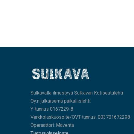
Sulkavalla ilmestyvä Sulkavan Kotiseutulehti
Oy:n julkaisema paikallislehti.
Y-tunnus 0167229-8
Verkkolaskuosoite/OVT-tunnus: 003701672298
Operaattori: Maventa
Tietosuojaseloste