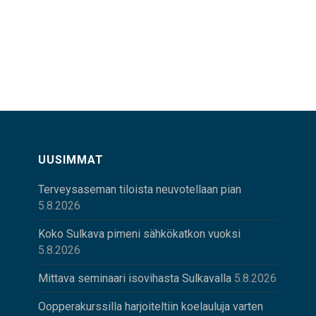
UUSIMMAT
Terveysaseman tiloista neuvotellaan pian
5.8.2026
Koko Sulkava pimeni sähkökatkon vuoksi
5.8.2026
Mittava seminaari isovihasta Sulkavalla
5.8.2026
Oopperakurssilla harjoiteltiin koelauluja varten