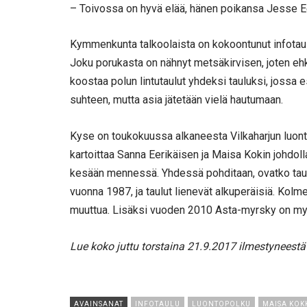
– Toivossa on hyvä elää, hänen poikansa Jesse E
Kymmenkunta talkoolaista on kokoontunut infotaulun
Joku porukasta on nähnyt metsäkirvisen, joten ehk
koostaa polun lintutaulut yhdeksi tauluksi, jossa e
suhteen, mutta asia jätetään vielä hautumaan.
Kyse on toukokuussa alkaneesta Vilkaharjun luo
kartoittaa Sanna Eerikäisen ja Maisa Kokin johdolla
kesään mennessä. Yhdessä pohditaan, ovatko taulut 
vuonna 1987, ja taulut lienevät alkuperäisiä. K
muuttua. Lisäksi vuoden 2010 Asta-myrsky on my
Lue koko juttu torstaina 21.9.2017 ilmestyneestä
AVAINSANAT
INFOTAULU
LUONTOPOLKU
MAISA KOK