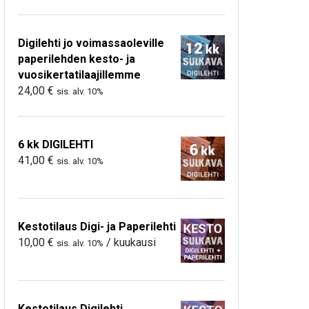
Digilehti jo voimassaoleville
paperilehden kesto- ja
vuosikertatilaajillemme
24,00
€
sis. alv. 10%
6 kk DIGILEHTI
41,00
€
sis. alv. 10%
Kestotilaus Digi- ja Paperilehti
10,00
€
/ kuukausi
sis. alv. 10%
Kestotilaus Digilehti