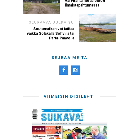
Varviranta herää eloon
ilmaistapahtumassa
SEURAAVA JULKAISU
Soutumatkan voi taittaa
vaikka Solakalla Sohvilla tai
Parta-Paavolla
SEURAA MEITÄ
VIIMEISIN DIGILEHTI