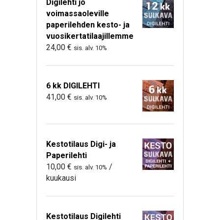
Digilehti jo
voimassaoleville
paperilehden kesto- ja
vuosikertatilaajillemme
24,00
€
sis. alv. 10%
6 kk DIGILEHTI
41,00
€
sis. alv. 10%
Kestotilaus Digi- ja
Paperilehti
10,00
€
/
sis. alv. 10%
kuukausi
Kestotilaus Digilehti