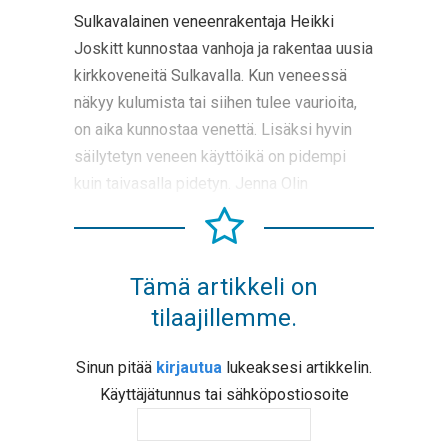
Sulkavalainen veneenrakentaja Heikki
Joskitt kunnostaa vanhoja ja rakentaa uusia
kirkkoveneitä Sulkavalla. Kun veneessä
näkyy kulumista tai siihen tulee vaurioita,
on aika kunnostaa venettä. Lisäksi hyvin
säilytetyn veneen käyttöikä on pidempi
kuin taivasalla pidetyn. Jenna Olin
Tämä artikkeli on
tilaajillemme.
Sinun pitää
kirjautua
lukeaksesi artikkelin.
Käyttäjätunnus tai sähköpostiosoite