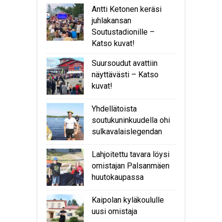
Antti Ketonen keräsi
juhlakansan
Soutustadionille –
Katso kuvat!
Suursoudut avattiin
näyttävästi – Katso
kuvat!
Yhdellätoista
soutukuninkuudella ohi
sulkavalaislegendan
Lahjoitettu tavara löysi
omistajan Palsanmäen
huutokaupassa
Kaipolan kyläkoululle
uusi omistaja