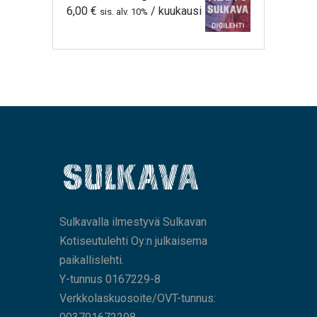
6,00
€
/ kuukausi
sis. alv. 10%
Sulkavalla ilmestyvä Sulkavan
Kotiseutulehti Oy:n julkaisema
paikallislehti.
Y-tunnus 0167229-8
Verkkolaskuosoite/OVT-tunnus: