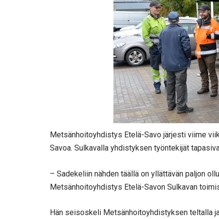
Metsänhoitoyhdistys Etelä-Savo järjesti viime viiko
Savoa. Sulkavalla yhdistyksen työntekijät tapasivat
– Sadekeliin nähden täällä on yllättävän paljon ol
Metsänhoitoyhdistys Etelä-Savon Sulkavan toimis
Hän seisoskeli Metsänhoitoyhdistyksen teltalla ja