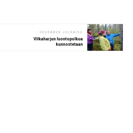
SEURAAVA JULKAISU
Vilkaharjun luontopolkua
kunnostetaan