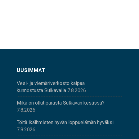
UUSIMMAT
Vesi- ja viemäriverkosto kaipaa
kunnostusta Sulkavalla
7.8.2026
Mikä on ollut parasta Sulkavan kesässä?
7.8.2026
Töitä ikäihmisten hyvän loppuelämän hyväksi
7.8.2026