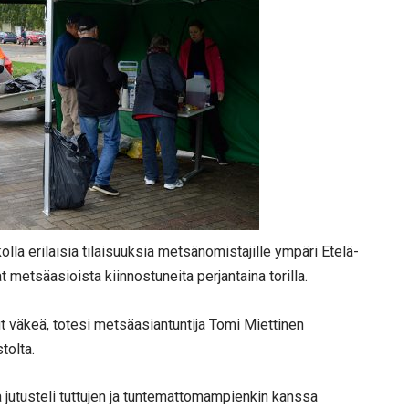
lla erilaisia tilaisuuksia metsänomistajille ympäri Etelä-
 metsäasioista kiinnostuneita perjantaina torilla.
lut väkeä, totesi metsäasiantuntija Tomi Miettinen
tolta.
 jutusteli tuttujen ja tuntemattomampienkin kanssa