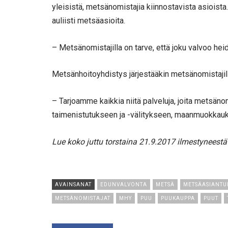
yleisistä, metsänomistajia kiinnostavista asioist
auliisti metsäasioita.
– Metsänomistajilla on tarve, että joku valvoo he
Metsänhoitoyhdistys järjestääkin metsänomistajill
– Tarjoamme kaikkia niitä palveluja, joita metsän
taimenistutukseen ja -välitykseen, maanmuokkau
Lue koko juttu torstaina 21.9.2017 ilmestyneestä
AVAINSANAT
EDUNVALVONTA
METSÄ
METSÄASIANTU
METSÄNOMISTAJAT
MHY
PUU
PUUKAUPPA
PUUT