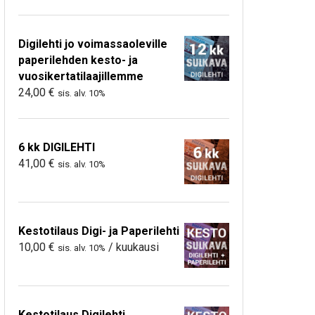
Digilehti jo voimassaoleville
paperilehden kesto- ja
vuosikertatilaajillemme
24,00
€
sis. alv. 10%
6 kk DIGILEHTI
41,00
€
sis. alv. 10%
Kestotilaus Digi- ja Paperilehti
10,00
€
/ kuukausi
sis. alv. 10%
Kestotilaus Digilehti