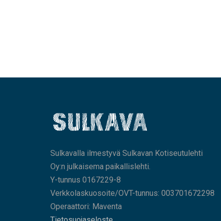
Sulkavalla ilmestyvä Sulkavan Kotiseutulehti
Oy:n julkaisema paikallislehti.
Y-tunnus 0167229-8
Verkkolaskuosoite/OVT-tunnus: 003701672298
Operaattori: Maventa
Tietosuojaseloste