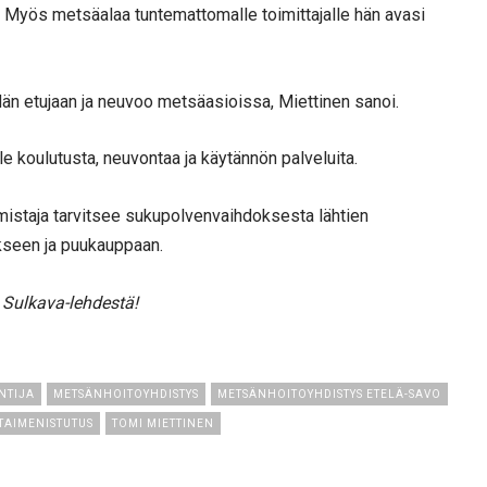
a. Myös metsäalaa tuntemattomalle toimittajalle hän avasi
idän etujaan ja neuvoo metsäasioissa, Miettinen sanoi.
e koulutusta, neuvontaa ja käytännön palveluita.
omistaja tarvitsee sukupolvenvaihdoksesta lähtien
kseen ja puukauppaan.
 Sulkava-lehdestä!
NTIJA
METSÄNHOITOYHDISTYS
METSÄNHOITOYHDISTYS ETELÄ-SAVO
TAIMENISTUTUS
TOMI MIETTINEN