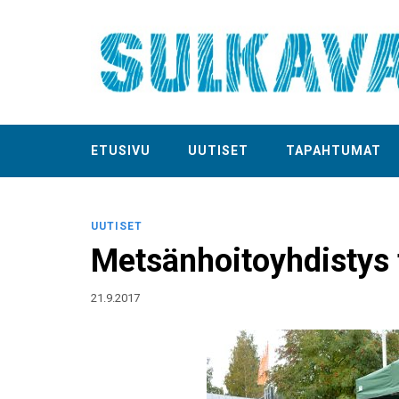
ETUSIVU
UUTISET
TAPAHTUMAT
UUTISET
Metsänhoitoyhdistys 
21.9.2017