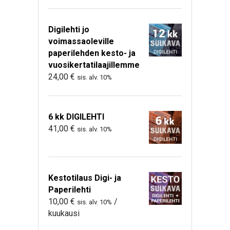
Digilehti jo
voimassaoleville
paperilehden kesto- ja
vuosikertatilaajillemme
24,00
€
sis. alv. 10%
6 kk DIGILEHTI
41,00
€
sis. alv. 10%
Kestotilaus Digi- ja
Paperilehti
10,00
€
/
sis. alv. 10%
kuukausi