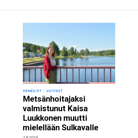
/
HENKILÖT
UUTISET
Metsänhoitajaksi
valmistunut Kaisa
Luukkonen muutti
mielellään Sulkavalle
7.8.2019