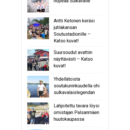
hopeaa Sulkavalle
Antti Ketonen keräsi
juhlakansan
Soutustadionille –
Katso kuvat!
Suursoudut avattiin
näyttävästi – Katso
kuvat!
Yhdellätoista
soutukuninkuudella ohi
sulkavalaislegendan
Lahjoitettu tavara löysi
omistajan Palsanmäen
huutokaupassa