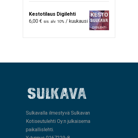
Kestotilaus Digilehti
6,00
€
/ kuukausi
sis. alv. 10%
Sulkavalla ilmestyvä Sulkavan
Kotiseutulehti Oy:n julkaisema
paikallislehti.
Y-tunnus 0167229-8