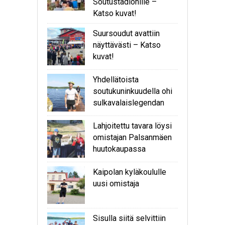
Soutustadionille –
Katso kuvat!
Suursoudut avattiin
näyttävästi – Katso
kuvat!
Yhdellätoista
soutukuninkuudella ohi
sulkavalaislegendan
Lahjoitettu tavara löysi
omistajan Palsanmäen
huutokaupassa
Kaipolan kyläkoululle
uusi omistaja
Sisulla siitä selvittiin