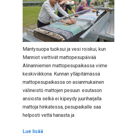
Mäntysuopa tuoksui ja vesi roiskui, kun
Manniot viettivät mattopesupäivää
Alinanniemen mattopesupaikassa viime
keskiviikkona. Kunnan ylläpitämässä
mattopesupaikassa on asianmukainen
välineistö mattojen pesuun. esutason
ansiosta selkä ei kipeydy juuriharjalla
mattoja hinkatessa, pesupaikalle saa
helposti vettä hanasta ja
Lue lisää