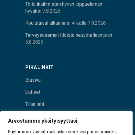
Töitä ikäihmisten hyvän loppuelämän
hyväksi
7.8.2026
Koulutaival alkaa ensi viikolla
7.8.2026
Terveysaseman tiloista neuvotellaan pian
5.8.2026
PIKALINKIT
Etusivu
Uutiset
Tilaa lehti
Yhteystiedot
Arvostamme yksityisyyttäsi
Digilehti
Käytämme evästeitä selauskokemuksesi parantamiseksi,