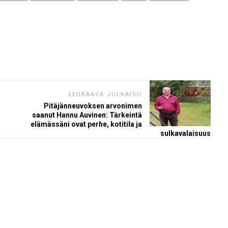
SEURAAVA JULKAISU
Pitäjänneuvoksen arvonimen
saanut Hannu Auvinen: Tärkeintä
elämässäni ovat perhe, kotitila ja
sulkavalaisuus