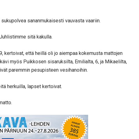
e sukupolvea sananmukaisesti vauvasta vaariin.
 Juhlistimme sitä kakulla.
9, kertoivat, että heillä oli jo aiempaa kokemusta mattojen
kävi myös Puikkosen sisaruksilta, Emilialta, 6, ja Mikaelilta,
tyivät paremmin pesupisteen vesihanoihin.
ä herkuilla, lapset kertoivat.
matto.