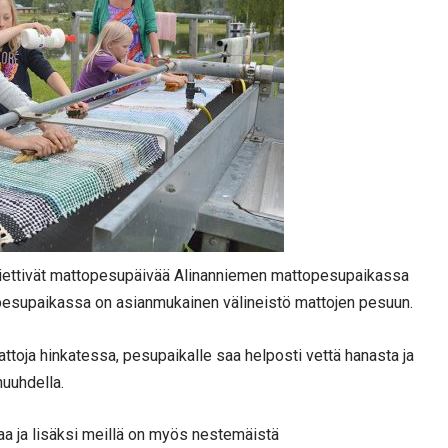
 viettivät mattopesupäivää Alinanniemen mattopesupaikassa
pesupaikassa on asianmukainen välineistö mattojen pesuun.
attoja hinkatessa, pesupaikalle saa helposti vettä hanasta ja
huuhdella.
 ja lisäksi meillä on myös nestemäistä