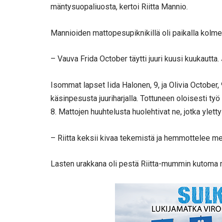
mäntysuopaliuosta, kertoi Riitta Mannio.
Mannioiden mattopesupiknikillä oli paikalla kolm
– Vauva Frida October täytti juuri kuusi kuukautta.
Isommat lapset Iida Halonen, 9, ja Olivia October, 
käsinpesusta juuriharjalla. Tottuneen oloisesti työ 
8. Mattojen huuhtelusta huolehtivat ne, jotka ylet
– Riitta keksii kivaa tekemistä ja hemmottelee meit
Lasten urakkana oli pestä Riitta-mummin kutoma 