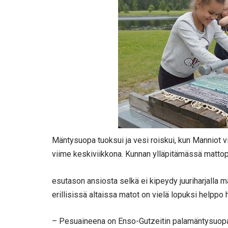
Mäntysuopa tuoksui ja vesi roiskui, kun Manniot
viime keskiviikkona. Kunnan ylläpitämässä matto
esutason ansiosta selkä ei kipeydy juuriharjalla m
erillisissä altaissa matot on vielä lopuksi helppo 
– Pesuaineena on Enso-Gutzeitin palamäntysuopaa