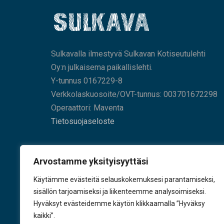
Sulkavalla ilmestyvä Sulkavan Kotiseutulehti
Oy:n julkaisema paikallislehti.
Y-tunnus 0167229-8
Verkkolaskuosoite/OVT-tunnus: 003701672298
Operaattori: Maventa
Tietosuojaseloste
HAE SIVUILTAMME
Arvostamme yksityisyyttäsi
Käytämme evästeitä selauskokemuksesi parantamiseksi,
sisällön tarjoamiseksi ja liikenteemme analysoimiseksi.
Hyväksyt evästeidemme käytön klikkaamalla ”Hyväksy
KÄY TYKKÄÄMÄSSÄ
kaikki”.