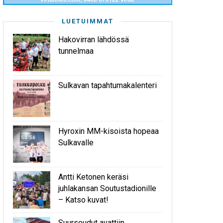
LUETUIMMAT
Hakovirran lähdössä
tunnelmaa
Sulkavan tapahtumakalenteri
Hyroxin MM-kisoista hopeaa
Sulkavalle
Antti Ketonen keräsi
juhlakansan Soutustadionille
– Katso kuvat!
Suursoudut avattiin