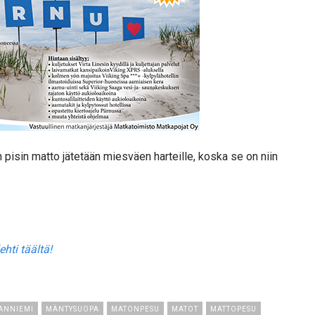
isin matto jätetään miesväen harteille, koska se on niin
ehti täältä!
ANNIEMI
MÄNTYSUOPA
MATONPESU
MATOT
MATTOPESU