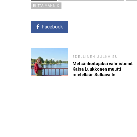
RIITTA MANNIO
Facebook
EDELLINEN JULKAISU
Metsänhoitajaksi valmistunut
Kaisa Luukkonen muutti
mielellään Sulkavalle