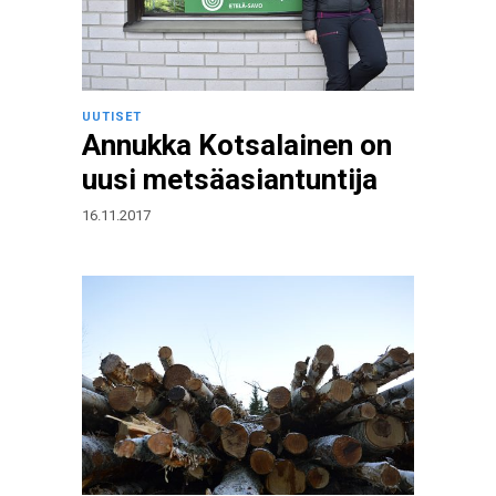
UUTISET
Annukka Kotsalainen on
uusi metsäasiantuntija
16.11.2017