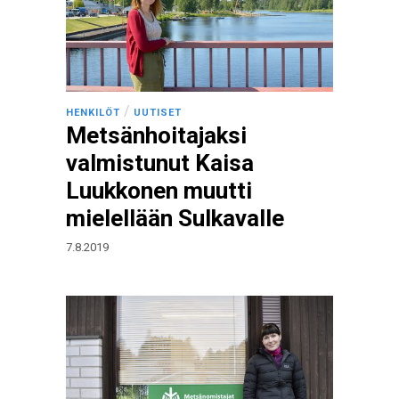
/
HENKILÖT
UUTISET
Metsänhoitajaksi
valmistunut Kaisa
Luukkonen muutti
mielellään Sulkavalle
7.8.2019