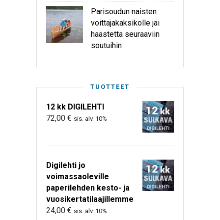
Parisoudun naisten
voittajakaksikolle jäi
haastetta seuraaviin
soutuihin
TUOTTEET
12 kk DIGILEHTI
72,00
€
sis. alv. 10%
Digilehti jo
voimassaoleville
paperilehden kesto- ja
vuosikertatilaajillemme
24,00
€
sis. alv. 10%