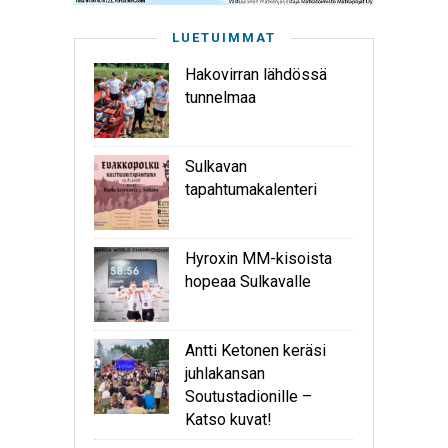
LUETUIMMAT
Hakovirran lähdössä
tunnelmaa
Sulkavan
tapahtumakalenteri
Hyroxin MM-kisoista
hopeaa Sulkavalle
Antti Ketonen keräsi
juhlakansan
Soutustadionille –
Katso kuvat!