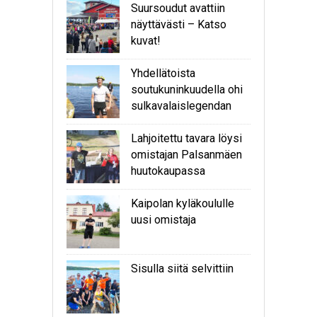
Suursoudut avattiin
näyttävästi – Katso
kuvat!
Yhdellätoista
soutukuninkuudella ohi
sulkavalaislegendan
Lahjoitettu tavara löysi
omistajan Palsanmäen
huutokaupassa
Kaipolan kyläkoululle
uusi omistaja
Sisulla siitä selvittiin