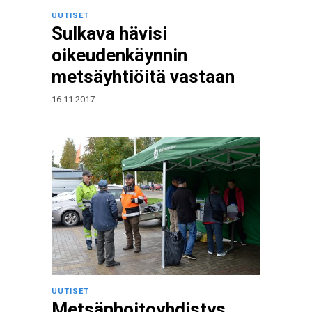
UUTISET
Sulkava hävisi
oikeudenkäynnin
metsäyhtiöitä vastaan
16.11.2017
UUTISET
Metsänhoitoyhdistys