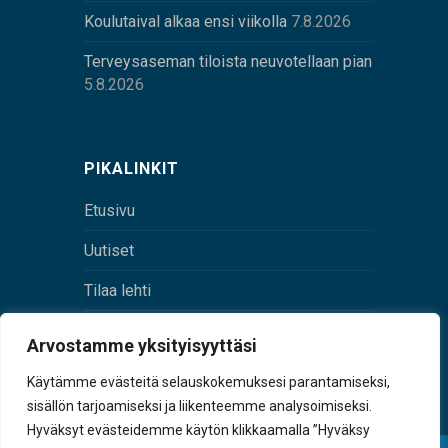
Koulutaival alkaa ensi viikolla
7.8.2026
Terveysaseman tiloista neuvotellaan pian
5.8.2026
PIKALINKIT
Etusivu
Uutiset
Tilaa lehti
Yhteystiedot
Arvostamme yksityisyyttäsi
Digilehti
Käytämme evästeitä selauskokemuksesi parantamiseksi,
sisällön tarjoamiseksi ja liikenteemme analysoimiseksi.
Hyväksyt evästeidemme käytön klikkaamalla ”Hyväksy