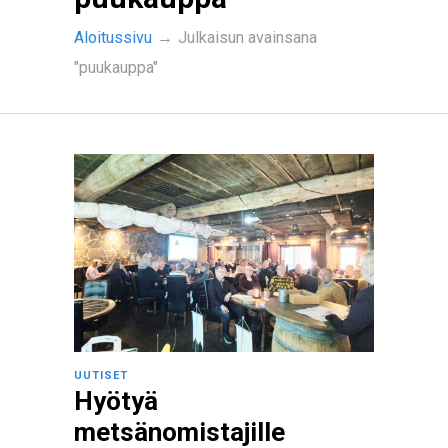
Aloitussivu
→
Julkaisun avainsana
"puukauppa"
UUTISET
Hyötyä
metsänomistajille