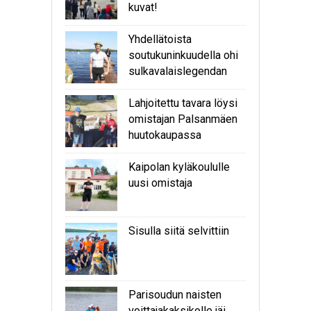
kuvat!
Yhdellätoista
soutukuninkuudella ohi
sulkavalaislegendan
Lahjoitettu tavara löysi
omistajan Palsanmäen
huutokaupassa
Kaipolan kyläkoululle
uusi omistaja
Sisulla siitä selvittiin
Parisoudun naisten
voittajakaksikolle jäi