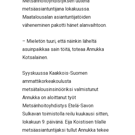
Metsänhoitoyhdistyksen uutena
metsäasiantuntijana lokakuussa.
Maatalousalan asiantuntijatöiden
väheneminen pakotti hänet alanvaihtoon.
– Mieletön tuuri, että näinkin läheltä
asuinpaikkaa sain töitä, toteaa Annukka
Kotsalainen.
Syyskuussa Kaakkois-Suomen
ammattikorkeakoulusta
metsätalousinsinööriksi valmistunut
Annukka on aloittanut työt
Metsänhoitoyhdistys Etelä-Savon
Sulkavan toimistolla reilu kuukausi sitten,
lokakuun 9. päivänä. Eija Koistisen tilalle
metsäasiantuntijaksi tullut Annukka tekee