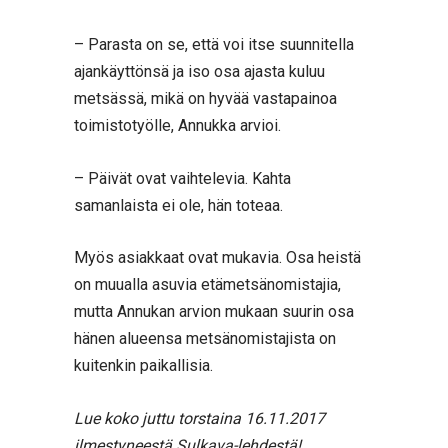
– Parasta on se, että voi itse suunnitella
ajankäyttönsä ja iso osa ajasta kuluu
metsässä, mikä on hyvää vastapainoa
toimistotyölle, Annukka arvioi.
– Päivät ovat vaihtelevia. Kahta
samanlaista ei ole, hän toteaa.
Myös asiakkaat ovat mukavia. Osa heistä
on muualla asuvia etämetsänomistajia,
mutta Annukan arvion mukaan suurin osa
hänen alueensa metsänomistajista on
kuitenkin paikallisia.
Lue koko juttu torstaina 16.11.2017
ilmestyneestä Sulkava-lehdestä!