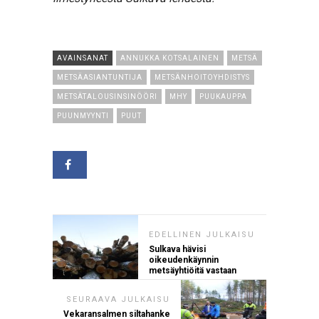
AVAINSANAT
ANNUKKA KOTSALAINEN
METSÄ
METSÄASIANTUNTIJA
METSÄNHOITOYHDISTYS
METSÄTALOUSINSINÖÖRI
MHY
PUUKAUPPA
PUUNMYYNTI
PUUT
EDELLINEN JULKAISU
Sulkava hävisi
oikeudenkäynnin
metsäyhtiöitä vastaan
SEURAAVA JULKAISU
Vekaransalmen siltahanke