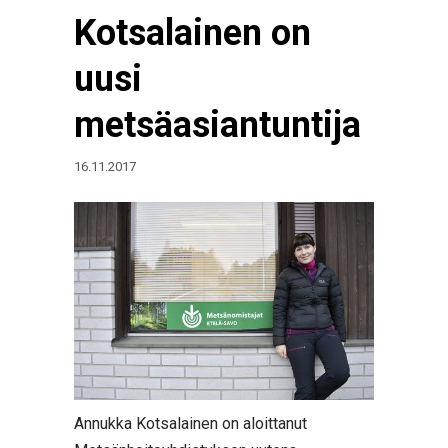
Kotsalainen on
uusi
metsäasiantuntija
16.11.2017
Annukka Kotsalainen on aloittanut