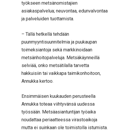
työkseen metsänomistajien
asiakaspalvelua; neuvontaa, edunvalvontaa
ja palveluiden tuottamista.
– Tällä hetkellä tehdään
puunmyyntisuunnitelmia ja puukaupan
toimeksiantoja sekä markkinoidaan
metsänhoitopalveluja. Metsäkäynneillä
selviää, onko metsätilalla tarvetta
hakkuisiin tai vaikkapa taimikonhoitoon,
Annukka kertoo.
Ensimmäisen kuukauden perusteella
Annukka toteaa viihtyvänsä uudessa
työssään. Metsäasiantuntijan työaika
noudattaa periaatteessa virastoaikoja
mutta ei suinkaan ole toimistolla istumista.