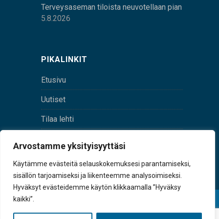
Terveysaseman tiloista neuvotellaan pian
5.8.2026
PIKALINKIT
Etusivu
Uutiset
Tilaa lehti
Yhteystiedot
Arvostamme yksityisyyttäsi
Digilehti
Käytämme evästeitä selauskokemuksesi parantamiseksi,
sisällön tarjoamiseksi ja liikenteemme analysoimiseksi.
Hyväksyt evästeidemme käytön klikkaamalla ”Hyväksy
kaikki”.
© Sulkava-lehti • Sulkavan Kotiseutulehti Oy • Y-
tunnus 0167229-8