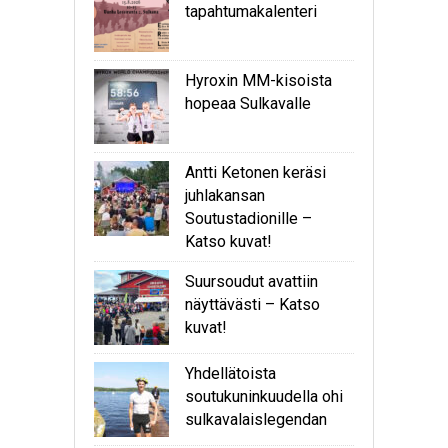
tapahtumakalenteri
Hyroxin MM-kisoista
hopeaa Sulkavalle
Antti Ketonen keräsi
juhlakansan
Soutustadionille –
Katso kuvat!
Suursoudut avattiin
näyttävästi – Katso
kuvat!
Yhdellätoista
soutukuninkuudella ohi
sulkavalaislegendan