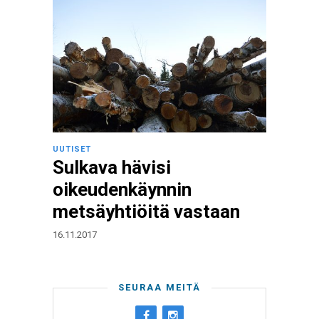
UUTISET
Sulkava hävisi
oikeudenkäynnin
metsäyhtiöitä vastaan
16.11.2017
SEURAA MEITÄ