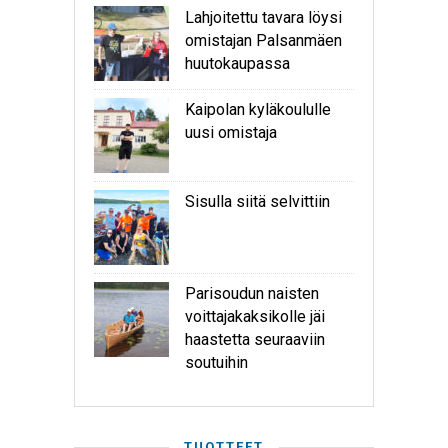
Lahjoitettu tavara löysi
omistajan Palsanmäen
huutokaupassa
Kaipolan kyläkoululle
uusi omistaja
Sisulla siitä selvittiin
Parisoudun naisten
voittajakaksikolle jäi
haastetta seuraaviin
soutuihin
TUOTTEET