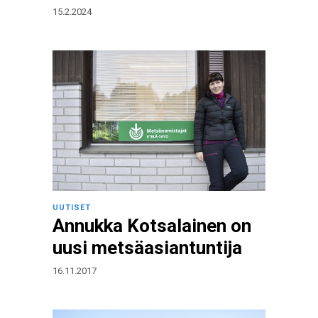
15.2.2024
UUTISET
Annukka Kotsalainen on
uusi metsäasiantuntija
16.11.2017