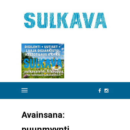
Avainsana:
puunmyynti