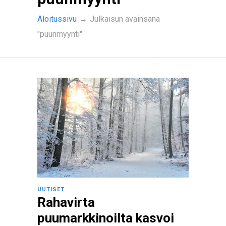
Aloitussivu
→
Julkaisun avainsana
"puunmyynti"
UUTISET
Rahavirta
puumarkkinoilta kasvoi