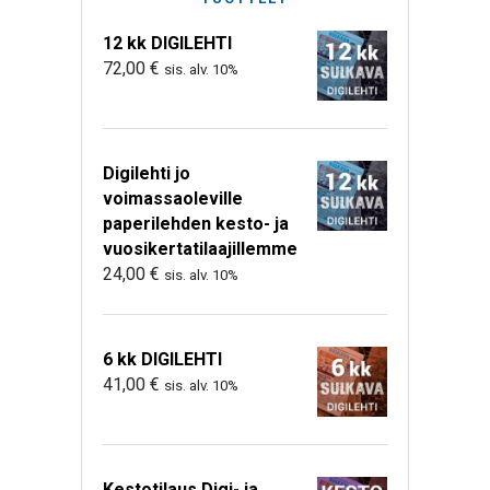
12 kk DIGILEHTI
72,00
€
sis. alv. 10%
Digilehti jo
voimassaoleville
paperilehden kesto- ja
vuosikertatilaajillemme
24,00
€
sis. alv. 10%
6 kk DIGILEHTI
41,00
€
sis. alv. 10%
Kestotilaus Digi- ja