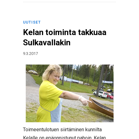
UUTISET
Kelan toiminta takkuaa
Sulkavallakin
9.3.2017
Toimeentulotuen siirtäminen kunnilta
Kelalle on epäonnistunut pahoin. Kelan