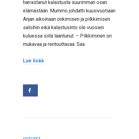
harrastanut kalastusta suurimman osan
elämästään. Mummo johdatti kuusivuotiaan
Anjan aikoinaan onkimisen ja pilkkimisen
saloihin eikä kalastusinto ole vuosien
kuluessa siitä laantunut. – Pilkkiminen on
mukavaa ja rentouttavaa. Saa
Lue lisää
UUTISET