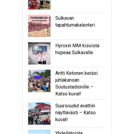
Sulkavan
tapahtumakalenteri
Hyroxin MM-kisoista
hopeaa Sulkavalle
Antti Ketonen keräsi
juhlakansan
Soutustadionille –
Katso kuvat!
Suursoudut avattiin
näyttävästi – Katso
kuvat!
Yhdellätoista