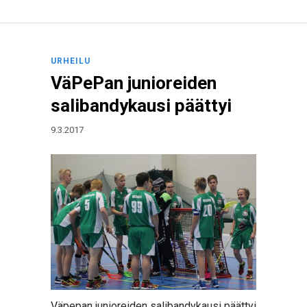
URHEILU
VäPePan junioreiden
salibandykausi päättyi
9.3.2017
Väpepan junioreiden salibandykausi päättyi