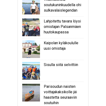
soutukuninkuudella ohi
sulkavalaislegendan
Lahjoitettu tavara löysi
omistajan Palsanmäen
huutokaupassa
Kaipolan kyläkoululle
uusi omistaja
Sisulla siitä selvittiin
Parisoudun naisten
voittajakaksikolle jäi
haastetta seuraaviin
soutuihin