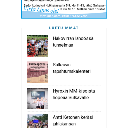
LUETUIMMAT
Hakovirran lähdössä
tunnelmaa
Sulkavan
tapahtumakalenteri
Hyroxin MM-kisoista
hopeaa Sulkavalle
Antti Ketonen keräsi
juhlakansan