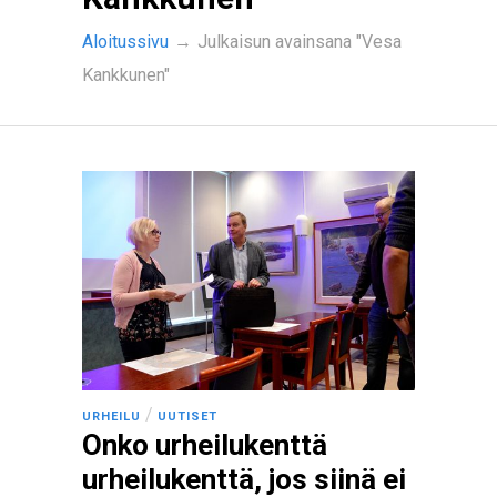
Aloitussivu
→
Julkaisun avainsana "Vesa
Kankkunen"
/
URHEILU
UUTISET
Onko urheilukenttä
urheilukenttä, jos siinä ei