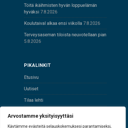
Töitä ikäihmisten hyvän loppuelämän
hyväksi
7.8.2026
Koulutaival alkaa ensi viikolla
7.8.2026
Terveysaseman tiloista neuvotellaan pian
5.8.2026
PIKALINKIT
Etusivu
Uutiset
Tilaa lehti
Yhteystiedot
Arvostamme yksityisyyttäsi
Digilehti
Käytämme evästeitä selauskokemuksesi parantamiseksi,