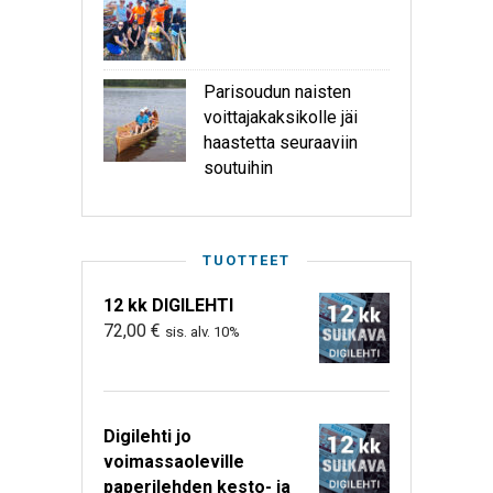
Parisoudun naisten
voittajakaksikolle jäi
haastetta seuraaviin
soutuihin
TUOTTEET
12 kk DIGILEHTI
72,00
€
sis. alv. 10%
Digilehti jo
voimassaoleville
paperilehden kesto- ja