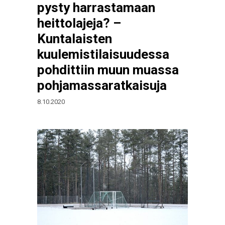
pysty harrastamaan
heittolajeja? –
Kuntalaisten
kuulemistilaisuudessa
pohdittiin muun muassa
pohjamassaratkaisuja
8.10.2020