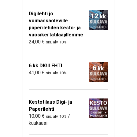
Digilehti jo
voimassaoleville
paperilehden kesto- ja
vuosikertatilaajillemme
24,00
€
sis. alv. 10%
6 kk DIGILEHTI
41,00
€
sis. alv. 10%
Kestotilaus Digi- ja
Paperilehti
10,00
€
/
sis. alv. 10%
kuukausi