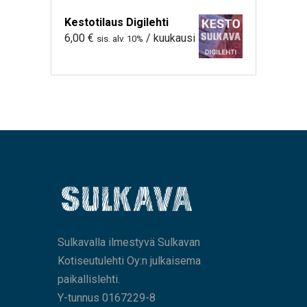
Kestotilaus Digilehti
6,00
€
/ kuukausi
sis. alv. 10%
Sulkavalla ilmestyvä Sulkavan
Kotiseutulehti Oy:n julkaisema
paikallislehti.
Y-tunnus 0167229-8