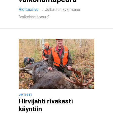
Aloitussivu
→
Julkaisun avainsana
"valkohäntäpeura"
UUTISET
Hirvijahti rivakasti
käyntiin