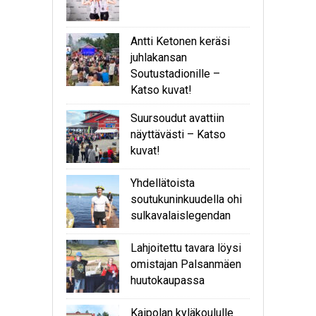
Antti Ketonen keräsi
juhlakansan
Soutustadionille –
Katso kuvat!
Suursoudut avattiin
näyttävästi – Katso
kuvat!
Yhdellätoista
soutukuninkuudella ohi
sulkavalaislegendan
Lahjoitettu tavara löysi
omistajan Palsanmäen
huutokaupassa
Kaipolan kyläkoululle