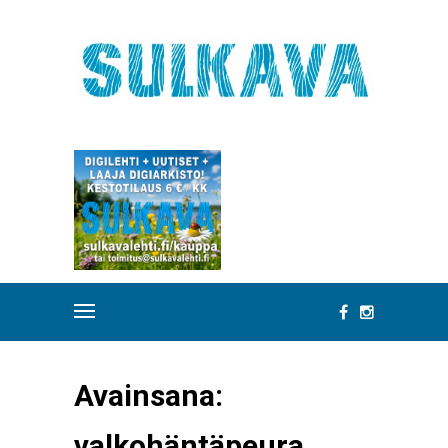
Avainsana:
valkohäntäpeura