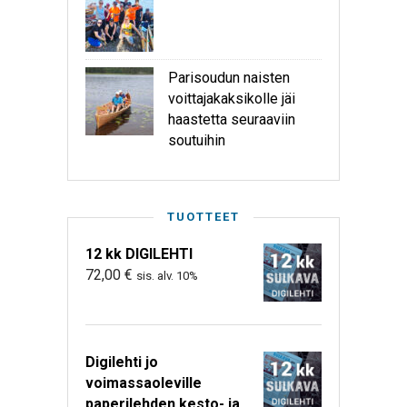
Parisoudun naisten
voittajakaksikolle jäi
haastetta seuraaviin
soutuihin
TUOTTEET
12 kk DIGILEHTI
72,00
€
sis. alv. 10%
Digilehti jo
voimassaoleville
paperilehden kesto- ja