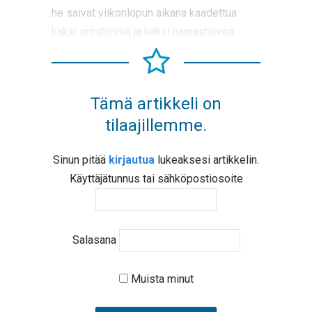
he saivat viikonlopun aikana kaadettua
kaksi uroshirveä ja kaksi naarashirveä.
Tämä artikkeli on
tilaajillemme.
Sinun pitää
kirjautua
lukeaksesi artikkelin.
Käyttäjätunnus tai sähköpostiosoite
Salasana
Muista minut