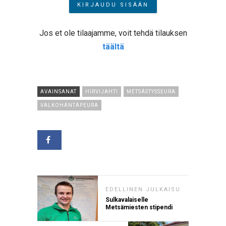
Jos et ole tilaajamme, voit tehdä tilauksen
täältä
AVAINSANAT
HIRVIJAHTI
METSÄSTYSSEURA
VALKOHÄNTÄPEURA
EDELLINEN JULKAISU
Sulkavalaiselle
Metsämiesten stipendi