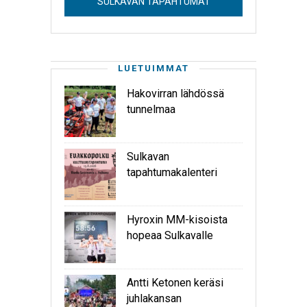
SULKAVAN TAPAHTUMAT
LUETUIMMAT
Hakovirran lähdössä
tunnelmaa
Sulkavan
tapahtumakalenteri
Hyroxin MM-kisoista
hopeaa Sulkavalle
Antti Ketonen keräsi
juhlakansan