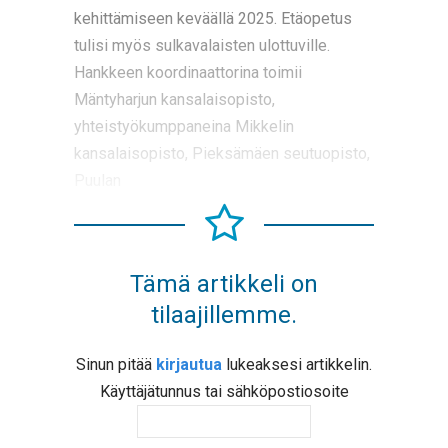
kehittämiseen keväällä 2025. Etäopetus
tulisi myös sulkavalaisten ulottuville.
Hankkeen koordinaattorina toimii
Mäntyharjun kansalaisopisto,
yhteistyökumppaneina Mikkelin
kansalaisopisto, Pieksämäen seutuopisto,
Puulan
Tämä artikkeli on
tilaajillemme.
Sinun pitää
kirjautua
lukeaksesi artikkelin.
Käyttäjätunnus tai sähköpostiosoite