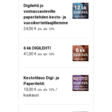
Digilehti jo
voimassaoleville
paperilehden kesto- ja
vuosikertatilaajillemme
24,00
€
sis. alv. 10%
6 kk DIGILEHTI
41,00
€
sis. alv. 10%
Kestotilaus Digi- ja
Paperilehti
10,00
€
/
sis. alv. 10%
kuukausi