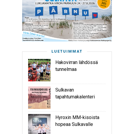
LUETUIMMAT
Hakovirran lähdössä
tunnelmaa
Sulkavan
tapahtumakalenteri
Hyroxin MM-kisoista
hopeaa Sulkavalle