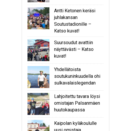
Antti Ketonen keräsi
juhlakansan
Soutustadionille –
Katso kuvat!
Suursoudut avattiin
näyttävästi – Katso
kuvat!
Yhdellätoista
soutukuninkuudella ohi
sulkavalaislegendan
Lahjoitettu tavara löysi
omistajan Palsanmäen
huutokaupassa
Kaipolan kyläkoululle
uusi omistaja