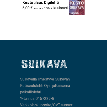
Kestotilaus Digilehti
6,00
€
/ kuukausi
sis. alv. 10%
Sulkavalla ilmestyvä Sulkavan
Kotiseutulehti Oy:n julkaisema
paikallislehti.
Y-tunnus 0167229-8
Verkkolaskuosoite/OVT-tunnus: