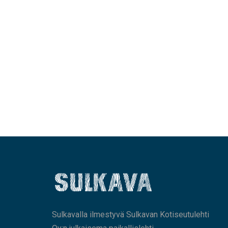
Sulkavalla ilmestyvä Sulkavan Kotiseutulehti