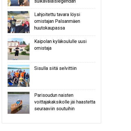
sulkavalaislegendan
Lahjoitettu tavara löysi
omistajan Palsanmäen
huutokaupassa
Kaipolan kyläkoululle uusi
omistaja
Sisulla siitä selvittiin
Parisoudun naisten
voittajakaksikolle jäi haastetta
seuraaviin soutuihin