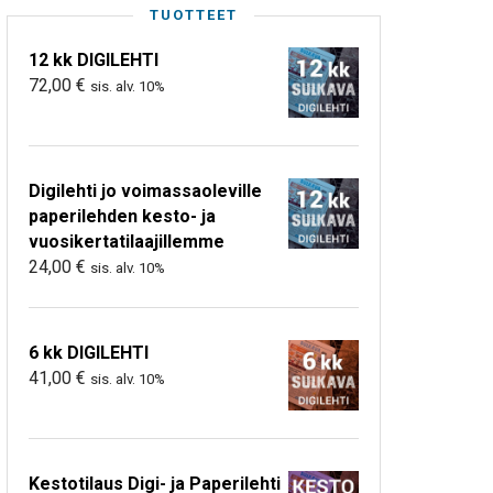
TUOTTEET
12 kk DIGILEHTI
72,00
€
sis. alv. 10%
Digilehti jo voimassaoleville
paperilehden kesto- ja
vuosikertatilaajillemme
24,00
€
sis. alv. 10%
6 kk DIGILEHTI
41,00
€
sis. alv. 10%
Kestotilaus Digi- ja Paperilehti