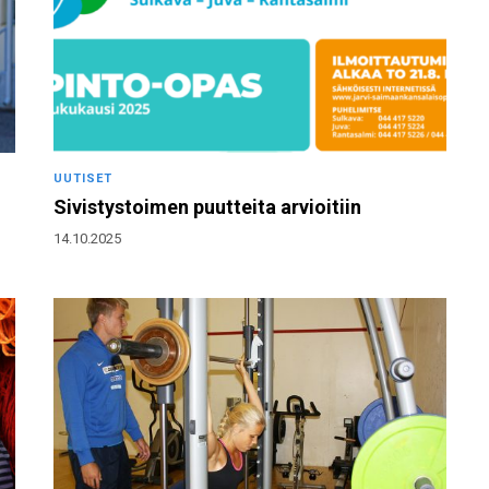
UUTISET
Sivistystoimen puutteita arvioitiin
14.10.2025