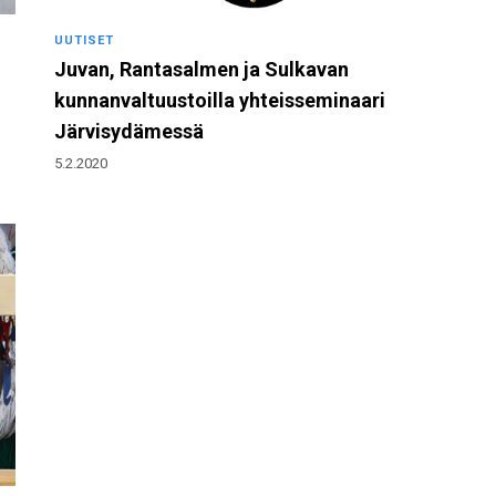
UUTISET
Juvan, Rantasalmen ja Sulkavan
kunnanvaltuustoilla yhteisseminaari
Järvisydämessä
5.2.2020