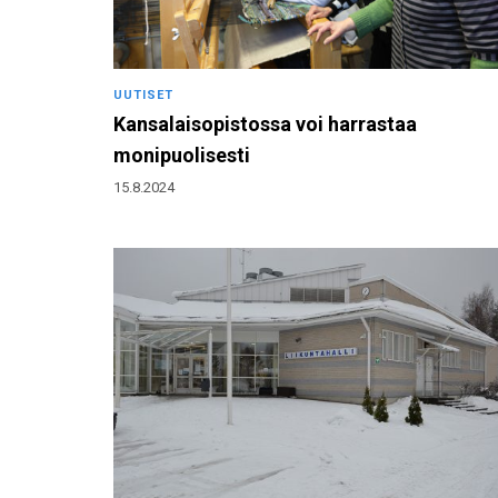
UUTISET
Kansalaisopistossa voi harrastaa
monipuolisesti
15.8.2024