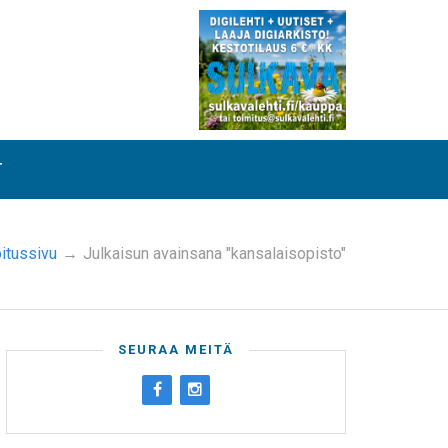
T
oitussivu
→
Julkaisun avainsana "kansalaisopisto"
SEURAA MEITÄ