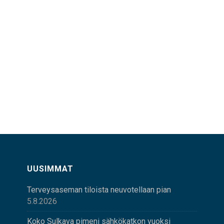
UUSIMMAT
Terveysaseman tiloista neuvotellaan pian
5.8.2026
Koko Sulkava pimeni sähkökatkon vuoksi