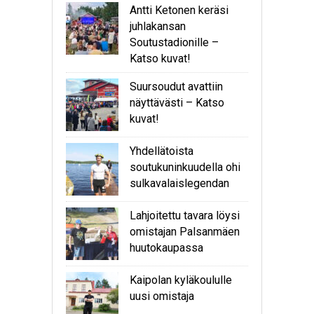
Antti Ketonen keräsi
juhlakansan
Soutustadionille –
Katso kuvat!
Suursoudut avattiin
näyttävästi – Katso
kuvat!
Yhdellätoista
soutukuninkuudella ohi
sulkavalaislegendan
Lahjoitettu tavara löysi
omistajan Palsanmäen
huutokaupassa
Kaipolan kyläkoululle
uusi omistaja