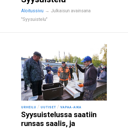
Aloitussivu
→
Julkaisun avainsana
"Syysuistelu"
/
/
URHEILU
UUTISET
VAPAA-AIKA
Syysuistelussa saatiin
runsas saalis, ja