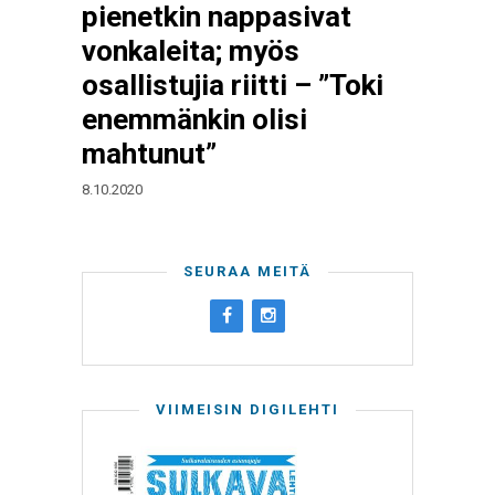
pienetkin nappasivat
vonkaleita; myös
osallistujia riitti – ”Toki
enemmänkin olisi
mahtunut”
8.10.2020
SEURAA MEITÄ
VIIMEISIN DIGILEHTI