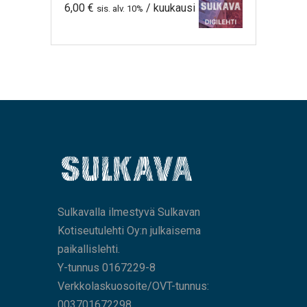
6,00
€
/ kuukausi
sis. alv. 10%
Sulkavalla ilmestyvä Sulkavan
Kotiseutulehti Oy:n julkaisema
paikallislehti.
Y-tunnus 0167229-8
Verkkolaskuosoite/OVT-tunnus:
003701672298