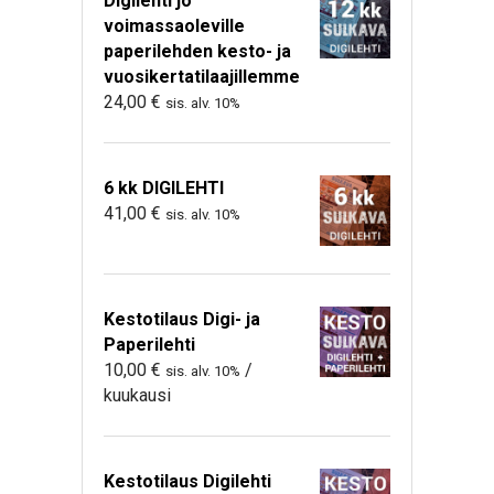
Digilehti jo
voimassaoleville
paperilehden kesto- ja
vuosikertatilaajillemme
24,00
€
sis. alv. 10%
6 kk DIGILEHTI
41,00
€
sis. alv. 10%
Kestotilaus Digi- ja
Paperilehti
10,00
€
/
sis. alv. 10%
kuukausi
Kestotilaus Digilehti