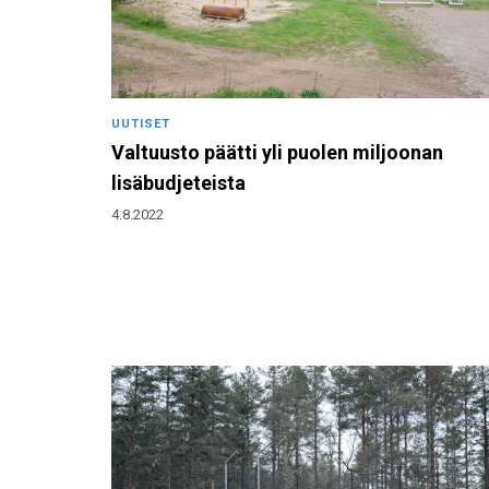
UUTISET
Valtuusto päätti yli puolen miljoonan
lisäbudjeteista
4.8.2022