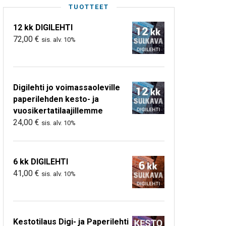
TUOTTEET
12 kk DIGILEHTI
72,00
€
sis. alv. 10%
Digilehti jo voimassaoleville
paperilehden kesto- ja
vuosikertatilaajillemme
24,00
€
sis. alv. 10%
6 kk DIGILEHTI
41,00
€
sis. alv. 10%
Kestotilaus Digi- ja Paperilehti