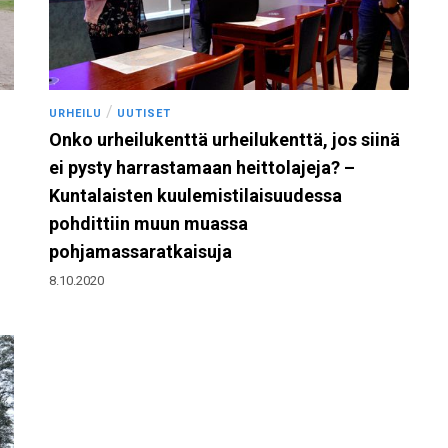
/
URHEILU
UUTISET
Onko urheilukenttä urheilukenttä, jos siinä
ei pysty harrastamaan heittolajeja? –
Kuntalaisten kuulemistilaisuudessa
pohdittiin muun muassa
pohjamassaratkaisuja
8.10.2020