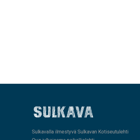
Sulkavalla ilmestyvä Sulkavan Kotiseutulehti