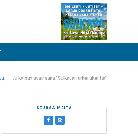
T
vu
→
Julkaisun avainsana "Sulkavan urheilukenttä"
SEURAA MEITÄ