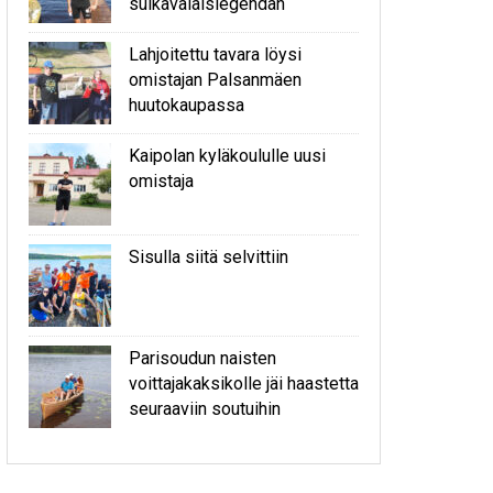
sulkavalaislegendan
Lahjoitettu tavara löysi
omistajan Palsanmäen
huutokaupassa
Kaipolan kyläkoululle uusi
omistaja
Sisulla siitä selvittiin
Parisoudun naisten
voittajakaksikolle jäi haastetta
seuraaviin soutuihin