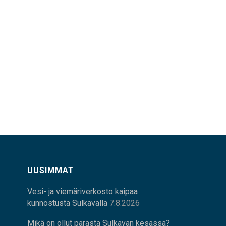
UUSIMMAT
Vesi- ja viemäriverkosto kaipaa
kunnostusta Sulkavalla
7.8.2026
Mikä on ollut parasta Sulkavan kesässä?