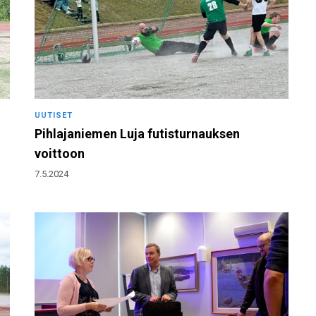
UUTISET
Pihlajaniemen Luja futisturnauksen
voittoon
7.5.2024