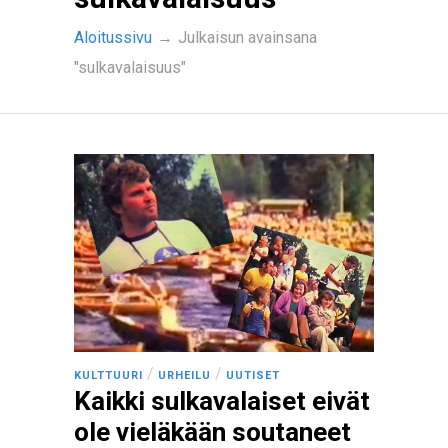
Aloitussivu
→
Julkaisun avainsana
"sulkavalaisuus"
/
/
KULTTUURI
URHEILU
UUTISET
Kaikki sulkavalaiset eivät
ole vieläkään soutaneet