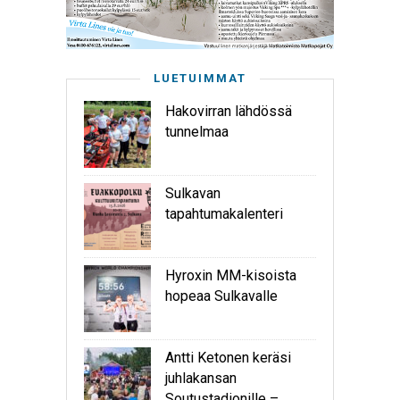
LUETUIMMAT
Hakovirran lähdössä
tunnelmaa
Sulkavan
tapahtumakalenteri
Hyroxin MM-kisoista
hopeaa Sulkavalle
Antti Ketonen keräsi
juhlakansan
Soutustadionille –