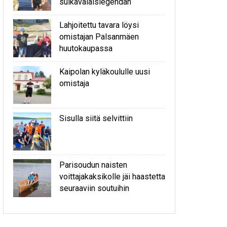
sulkavalaislegendan
Lahjoitettu tavara löysi
omistajan Palsanmäen
huutokaupassa
Kaipolan kyläkoululle uusi
omistaja
Sisulla siitä selvittiin
Parisoudun naisten
voittajakaksikolle jäi haastetta
seuraaviin soutuihin