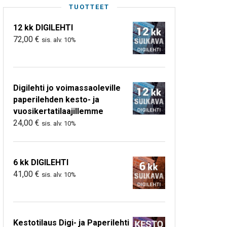
TUOTTEET
12 kk DIGILEHTI
72,00
€
sis. alv. 10%
Digilehti jo voimassaoleville
paperilehden kesto- ja
vuosikertatilaajillemme
24,00
€
sis. alv. 10%
6 kk DIGILEHTI
41,00
€
sis. alv. 10%
Kestotilaus Digi- ja Paperilehti