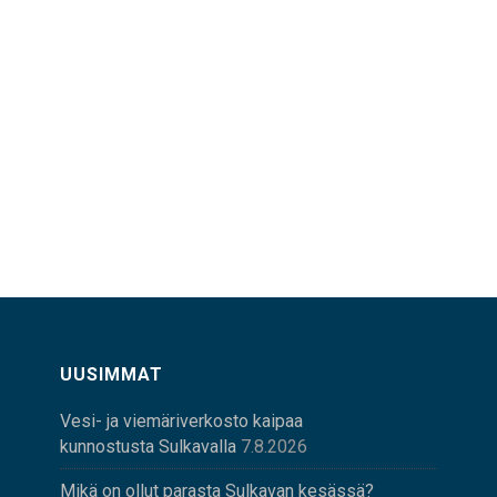
UUSIMMAT
Vesi- ja viemäriverkosto kaipaa
kunnostusta Sulkavalla
7.8.2026
Mikä on ollut parasta Sulkavan kesässä?