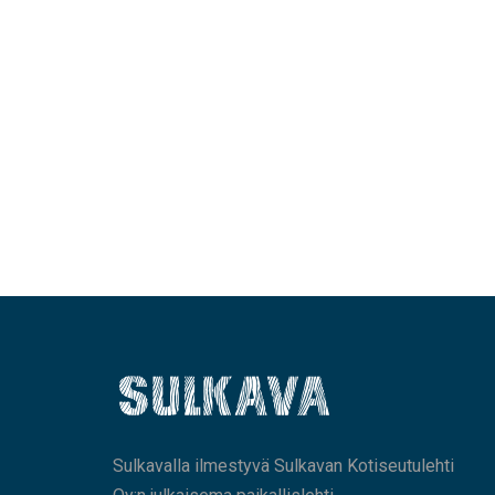
Sulkavalla ilmestyvä Sulkavan Kotiseutulehti