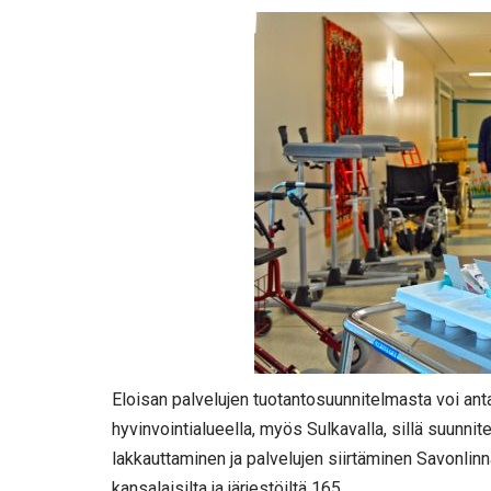
Eloisan palvelujen tuotantosuunnitelmasta voi ant
hyvinvointialueella, myös Sulkavalla, sillä suun
lakkauttaminen ja palvelujen siirtäminen Savonli
kansalaisilta ja järjestöiltä 165