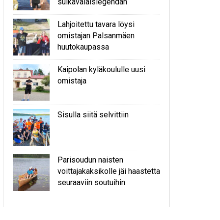
sulkavalaislegendan
Lahjoitettu tavara löysi
omistajan Palsanmäen
huutokaupassa
Kaipolan kyläkoululle uusi
omistaja
Sisulla siitä selvittiin
Parisoudun naisten
voittajakaksikolle jäi haastetta
seuraaviin soutuihin