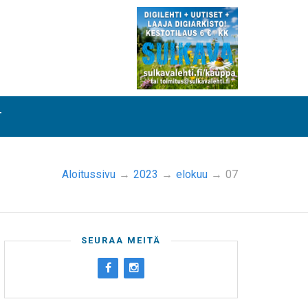
T
Aloitussivu
→
2023
→
elokuu
→
07
SEURAA MEITÄ