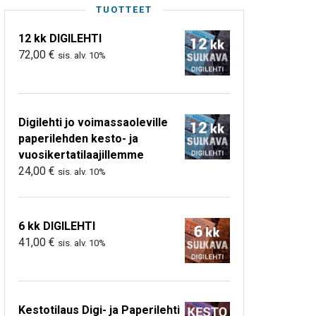
TUOTTEET
12 kk DIGILEHTI
72,00
€
sis. alv. 10%
Digilehti jo voimassaoleville
paperilehden kesto- ja
vuosikertatilaajillemme
24,00
€
sis. alv. 10%
6 kk DIGILEHTI
41,00
€
sis. alv. 10%
Kestotilaus Digi- ja Paperilehti