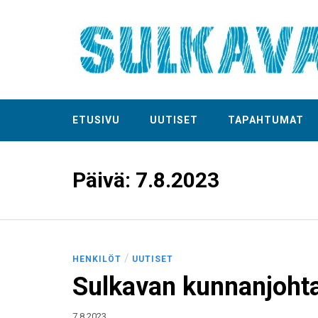
ETUSIVU
UUTISET
TAPAHTUMAT
Päivä:
7.8.2023
/
HENKILÖT
UUTISET
Sulkavan kunnanjohta
7.8.2023