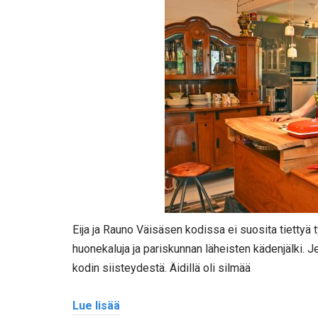
Eija ja Rauno Väisäsen kodissa ei suosita tiettyä t
huonekaluja ja pariskunnan läheisten kädenjälki. J
kodin siisteydestä. Äidillä oli silmää
Lue lisää