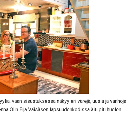
yyliä, vaan sisustuksessa näkyy eri värejä, uusia ja vanhoja
enna Olin Eija Väisäsen lapsuudenkodissa äiti piti huolen