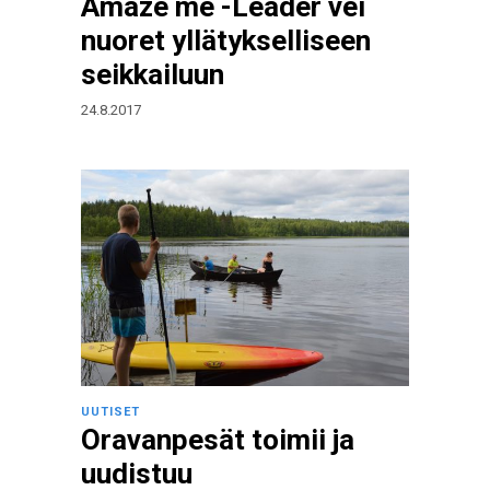
Amaze me -Leader vei
nuoret yllätykselliseen
seikkailuun
24.8.2017
UUTISET
Oravanpesät toimii ja
uudistuu