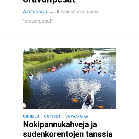
Aloitussivu
→
Julkaisun avainsana
"oravanpesät"
/
/
URHEILU
UUTISET
VAPAA-AIKA
Nokipannukahveja ja
sudenkorentojen tanssia