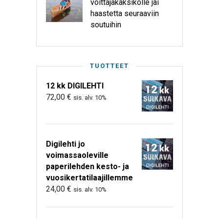
voittajakaksikolle jäi
haastetta seuraaviin
soutuihin
TUOTTEET
12 kk DIGILEHTI
72,00
€
sis. alv. 10%
Digilehti jo
voimassaoleville
paperilehden kesto- ja
vuosikertatilaajillemme
24,00
€
sis. alv. 10%