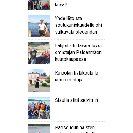
kuvat!
Yhdellätoista
soutukuninkuudella ohi
sulkavalaislegendan
Lahjoitettu tavara löysi
omistajan Palsanmäen
huutokaupassa
Kaipolan kyläkoululle
uusi omistaja
Sisulla siitä selvittiin
Parisoudun naisten