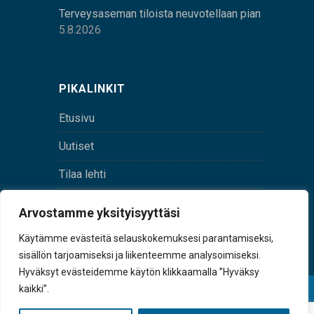
Terveysaseman tiloista neuvotellaan pian
5.8.2026
PIKALINKIT
Etusivu
Uutiset
Tilaa lehti
Yhteystiedot
Arvostamme yksityisyyttäsi
Digilehti
Käytämme evästeitä selauskokemuksesi parantamiseksi,
sisällön tarjoamiseksi ja liikenteemme analysoimiseksi.
Hyväksyt evästeidemme käytön klikkaamalla ”Hyväksy
kaikki”.
© Sulkava-lehti • Sulkavan Kotiseutulehti Oy • Y-
tunnus 0167229-8