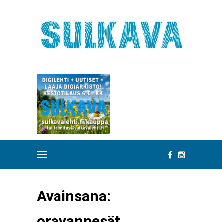
Avainsana:
oravanpesät