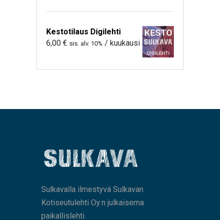
Kestotilaus Digilehti
6,00
€
/ kuukausi
sis. alv. 10%
Sulkavalla ilmestyvä Sulkavan
Kotiseutulehti Oy:n julkaisema
paikallislehti.