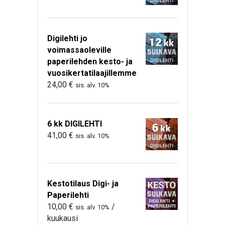
Digilehti jo
voimassaoleville
paperilehden kesto- ja
vuosikertatilaajillemme
24,00
€
sis. alv. 10%
6 kk DIGILEHTI
41,00
€
sis. alv. 10%
Kestotilaus Digi- ja
Paperilehti
10,00
€
/
sis. alv. 10%
kuukausi