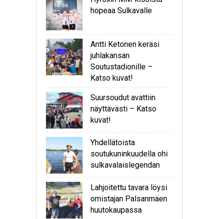
hopeaa Sulkavalle
Antti Ketonen keräsi
juhlakansan
Soutustadionille –
Katso kuvat!
Suursoudut avattiin
näyttävästi – Katso
kuvat!
Yhdellätoista
soutukuninkuudella ohi
sulkavalaislegendan
Lahjoitettu tavara löysi
omistajan Palsanmäen
huutokaupassa