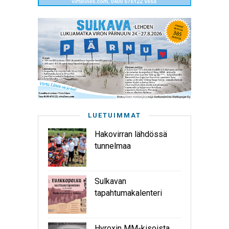
LUETUIMMAT
Hakovirran lähdössä
tunnelmaa
Sulkavan
tapahtumakalenteri
Hyroxin MM-kisoista